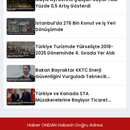
Yüzde 0,5 Artış Gösterdi
İstanbul’da 276 Bin Konut ve İş Yeri
Dönüşümde
Türkiye Turizmde Yükselişte 2019-
2025 Döneminde 4. Sırada Yer Aldı
Bakan Bayraktar KKTC Enerji
Güvenliğini Vurguladı Teknecik
Santralini Ziyaret Etti
Türkiye ve Kanada STA
Müzakerelerine Başlıyor Ticaret
Hacmi Artacak
Haber ONDAN Haberin Doğru Adresi