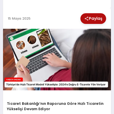
SPOR
Paylaş
15 Mayıs 2025
TEKNOLOJI
YAŞAM
Ticaret Bakanlığı’nın Raporuna Göre Hızlı Ticaretin
Yükselişi Devam Ediyor