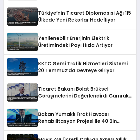
Türkiye’nin Ticaret Diplomasisi Ağı 115
Ülkede Yeni Rekorlar Hedefliyor
Yenilenebilir Enerjinin Elektrik
Üretimindeki Payı Hızla Artıyor
KKTC Gemi Trafik Hizmetleri Sistemi
20 Temmuz’da Devreye Giriyor
Ticaret Bakanı Bolat Brüksel
Görüşmelerini Değerlendirdi Gümrük
Birliği Güncelleme Talebi Öne Çıktı
Bakan Yumaklı Fırat Havzası
Rehabilitasyon Projesi ile 40 Bin
Haneye Ulaşılacağını Açıkladı
Mayıs Ayı Ücretli Çalışan Sayısı Yıllık