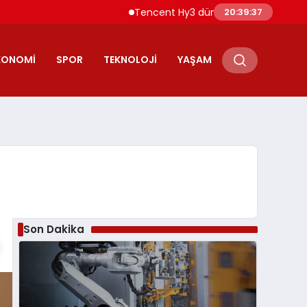
Tencent Hy3 dünya genelinde kullanıma 
20:39:38
KONOMI
SPOR
TEKNOLOJI
YAŞAM
Son Dakika