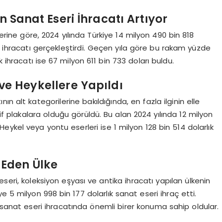
n Sanat Eseri İhracatı Artıyor
lerine göre, 2024 yılında Türkiye 14 milyon 490 bin 818
ka ihracatı gerçekleştirdi. Geçen yıla göre bu rakam yüzde
ık ihracatı ise 67 milyon 611 bin 733 doları buldu.
ve Heykellere Yapıldı
ın alt kategorilerine bakıldığında, en fazla ilginin elle
tif plakalara olduğu görüldü. Bu alan 2024 yılında 12 milyon
 Heykel veya yontu eserleri ise 1 milyon 128 bin 514 dolarlık
l Eden Ülke
seri, koleksiyon eşyası ve antika ihracatı yapılan ülkenin
ye 5 milyon 998 bin 177 dolarlık sanat eseri ihraç etti.
in sanat eseri ihracatında önemli birer konuma sahip oldular.