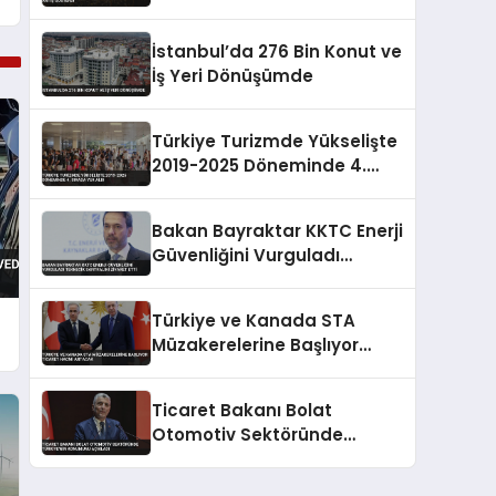
Gösterdi
İstanbul’da 276 Bin Konut ve
İş Yeri Dönüşümde
Türkiye Turizmde Yükselişte
2019-2025 Döneminde 4.
Sırada Yer Aldı
Bakan Bayraktar KKTC Enerji
Güvenliğini Vurguladı
Teknecik Santralini Ziyaret
Etti
Türkiye ve Kanada STA
Müzakerelerine Başlıyor
Ticaret Hacmi Artacak
Ticaret Bakanı Bolat
Otomotiv Sektöründe
Türkiye’nin Konumunu
Açıkladı