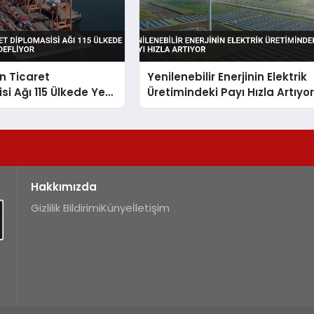
in Ticaret
Yenilenebilir Enerjinin Elektrik
si Ağı 115 Ülkede Yeni
Üretimindeki Payı Hızla Artıyo
Hedefliyor
Hakkımızda
Gizlilik Bildirimi
Künye
İletişim