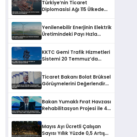
Türkiye’nin Ticaret
Diplomasisi Ağı 115 Ülkede
Yeni Rekorlar Hedefliyor
Yenilenebilir Enerjinin Elektrik
Üretimindeki Payı Hızla
Artıyor
KKTC Gemi Trafik Hizmetleri
Sistemi 20 Temmuz’da
Devreye Giriyor
Ticaret Bakanı Bolat Brüksel
Görüşmelerini Değerlendirdi
Gümrük Birliği Güncelleme
Talebi Öne Çıktı
Bakan Yumaklı Fırat Havzası
Rehabilitasyon Projesi ile 40
Bin Haneye Ulaşılacağını
Açıkladı
Mayıs Ayı Ücretli Çalışan
Sayısı Yıllık Yüzde 0,5 Artış