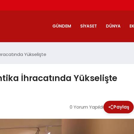
GÜNDEM
SIYASET
DÜNYA
E
İhracatında Yükselişte
ntika İhracatında Yükselişte
0 Yorum Yapıldı
Paylaş