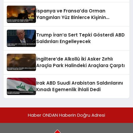
İspanya ve Fransa’da Orman
Yangınları Yüz Binlerce Kişinin
Tahliyesine Yol Açtı
Trump İran’a Sert Tepki Gösterdi ABD
Saldırıları Engelleyecek
İngiltere’de Alkollü İki Asker Zırhlı
Araçla Park Halindeki Araçlara Çarptı
Irak ABD Suudi Arabistan Saldırılarını
Kınadı Egemenlik İhlali Dedi
Haber ONDAN Haberin Doğru Adresi