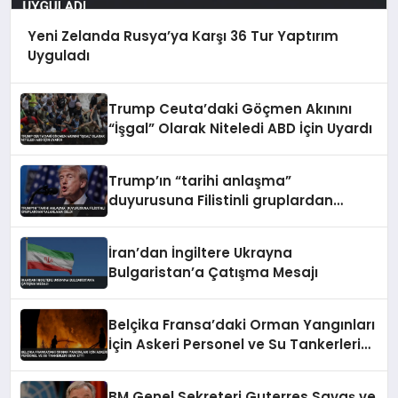
Yeni Zelanda Rusya’ya Karşı 36 Tur Yaptırım
Uyguladı
Trump Ceuta’daki Göçmen Akınını
“İşgal” Olarak Niteledi ABD İçin Uyardı
Trump’ın “tarihi anlaşma”
duyurusuna Filistinli gruplardan
yalanlama geldi
İran’dan İngiltere Ukrayna
Bulgaristan’a Çatışma Mesajı
Belçika Fransa’daki Orman Yangınları
İçin Askeri Personel ve Su Tankerleri
Sevk Etti
BM Genel Sekreteri Guterres Savaş ve