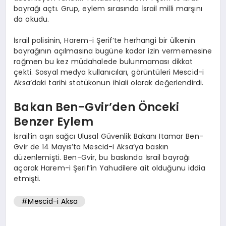
bayrağı açtı. Grup, eylem sırasında İsrail milli marşını
da okudu.
İsrail polisinin, Harem-i Şerif’te herhangi bir ülkenin
bayrağının açılmasına bugüne kadar izin vermemesine
rağmen bu kez müdahalede bulunmaması dikkat
çekti. Sosyal medya kullanıcıları, görüntüleri Mescid-i
Aksa’daki tarihi statükonun ihlali olarak değerlendirdi.
Bakan Ben-Gvir’den Önceki
Benzer Eylem
İsrail’in aşırı sağcı Ulusal Güvenlik Bakanı Itamar Ben-
Gvir de 14 Mayıs’ta Mescid-i Aksa’ya baskın
düzenlemişti. Ben-Gvir, bu baskında İsrail bayrağı
açarak Harem-i Şerif’in Yahudilere ait olduğunu iddia
etmişti.
#Mescid-i Aksa