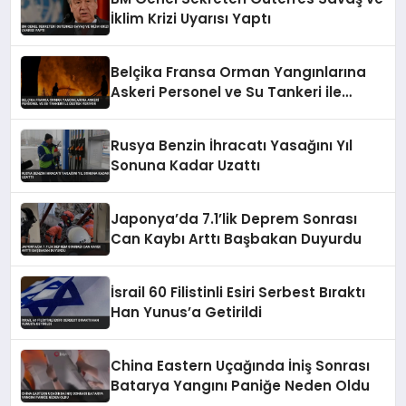
İklim Krizi Uyarısı Yaptı
Belçika Fransa Orman Yangınlarına
Askeri Personel ve Su Tankeri ile
Destek Veriyor
Rusya Benzin İhracatı Yasağını Yıl
Sonuna Kadar Uzattı
Japonya’da 7.1’lik Deprem Sonrası
Can Kaybı Arttı Başbakan Duyurdu
İsrail 60 Filistinli Esiri Serbest Bıraktı
Han Yunus’a Getirildi
China Eastern Uçağında İniş Sonrası
Batarya Yangını Paniğe Neden Oldu