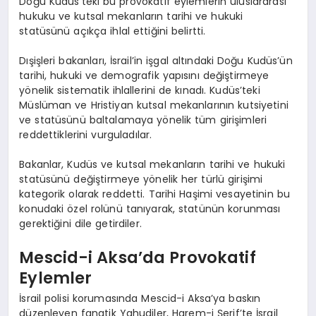
Doğu Kudüs’teki bu provokatif eylemlerin uluslararası
hukuku ve kutsal mekanların tarihi ve hukuki
statüsünü açıkça ihlal ettiğini belirtti.
Dışişleri bakanları, İsrail’in işgal altındaki Doğu Kudüs’ün
tarihi, hukuki ve demografik yapısını değiştirmeye
yönelik sistematik ihlallerini de kınadı. Kudüs’teki
Müslüman ve Hristiyan kutsal mekanlarının kutsiyetini
ve statüsünü baltalamaya yönelik tüm girişimleri
reddettiklerini vurguladılar.
Bakanlar, Kudüs ve kutsal mekanların tarihi ve hukuki
statüsünü değiştirmeye yönelik her türlü girişimi
kategorik olarak reddetti. Tarihi Haşimi vesayetinin bu
konudaki özel rolünü tanıyarak, statünün korunması
gerektiğini dile getirdiler.
Mescid-i Aksa’da Provokatif
Eylemler
İsrail polisi korumasında Mescid-i Aksa’ya baskın
düzenleyen fanatik Yahudiler, Harem-i Şerif’te İsrail