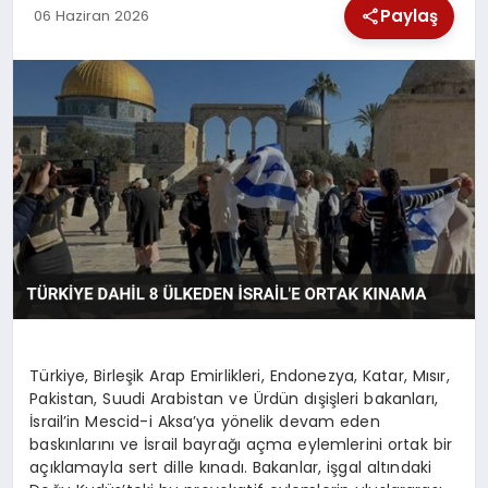
Paylaş
06 Haziran 2026
SPOR
TEKNOLOJI
YAŞAM
Türkiye, Birleşik Arap Emirlikleri, Endonezya, Katar, Mısır,
Pakistan, Suudi Arabistan ve Ürdün dışişleri bakanları,
İsrail’in Mescid-i Aksa’ya yönelik devam eden
baskınlarını ve İsrail bayrağı açma eylemlerini ortak bir
açıklamayla sert dille kınadı. Bakanlar, işgal altındaki