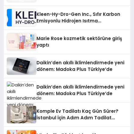
Gücü
Kleen-Hy-Dro-Gen Inc., Sıfır Karbon
Emisyonlu Hidrojen Isıtma
Teknolojisinde ISO ve TSSA
Düzenleyici Onaylarını Aldı
Marie Rose kozmetik sektörüne giriş
yaptı
Daikin’den akıllı iklimlendirmede yeni
dönem: Madoka Plus Türkiye’de
Daikin’den akıllı iklimlendirmede yeni
dönem: Madoka Plus Türkiye’de
Komple Ev Tadilatı Kaç Gün Sürer?
İstanbul İçin Adım Adım Tadilat
Süreci Rehberi