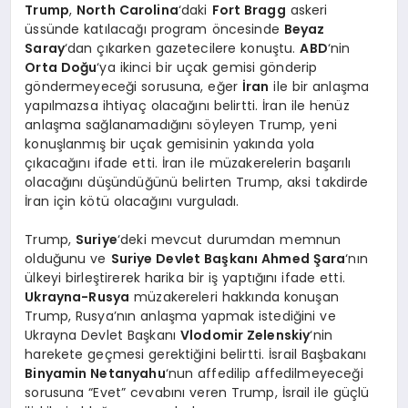
Trump
,
North Carolina
‘daki
Fort Bragg
askeri
üssünde katılacağı program öncesinde
Beyaz
Saray
‘dan çıkarken gazetecilere konuştu.
ABD
‘nin
Orta Doğu
‘ya ikinci bir uçak gemisi gönderip
göndermeyeceği sorusuna, eğer
İran
ile bir anlaşma
yapılmazsa ihtiyaç olacağını belirtti. İran ile henüz
anlaşma sağlanamadığını söyleyen Trump, yeni
konuşlanmış bir uçak gemisinin yakında yola
çıkacağını ifade etti. İran ile müzakerelerin başarılı
olacağını düşündüğünü belirten Trump, aksi takdirde
İran için kötü olacağını vurguladı.
Trump,
Suriye
‘deki mevcut durumdan memnun
olduğunu ve
Suriye Devlet Başkanı Ahmed Şara
‘nın
ülkeyi birleştirerek harika bir iş yaptığını ifade etti.
Ukrayna-Rusya
müzakereleri hakkında konuşan
Trump, Rusya’nın anlaşma yapmak istediğini ve
Ukrayna Devlet Başkanı
Vlodomir Zelenskiy
‘nin
harekete geçmesi gerektiğini belirtti. İsrail Başbakanı
Binyamin Netanyahu
‘nun affedilip affedilmeyeceği
sorusuna “Evet” cevabını veren Trump, İsrail ile güçlü