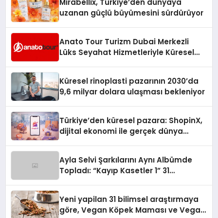
Mirabellix, Türkiye’den dünyaya
uzanan güçlü büyümesini sürdürüyor
Anato Tour Turizm Dubai Merkezli
Lüks Seyahat Hizmetleriyle Küresel
Turizmde Öne Çıkıyor
Küresel rinoplasti pazarının 2030’da
9,6 milyar dolara ulaşması bekleniyor
Türkiye’den küresel pazara: ShopinX,
dijital ekonomi ile gerçek dünya
alışverişini bir araya getirmeyi
hedefliyor
Ayla Selvi Şarkılarını Aynı Albümde
Topladı: “Kayıp Kasetler 1” 31
Temmuz’da Yayında
Yeni yapilan 31 bilimsel araştırmaya
göre, Vegan Köpek Maması ve Vegan