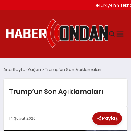
Türkiye’nin Teknoloji O
GÜNDEM
Ana Sayfa
Yaşam
Trump’un Son Açıklamaları
SIYASET
Trump’un Son Açıklamaları
DÜNYA
Paylaş
EKONOMI
14 Şubat 2026