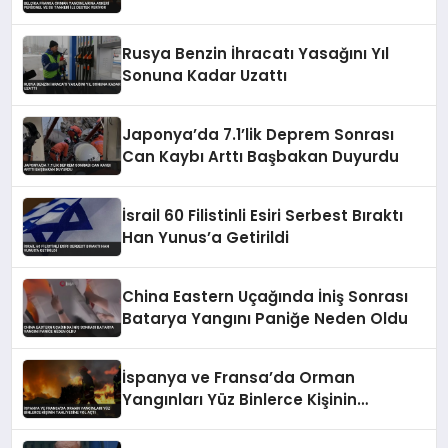
Destek Veriyor
Rusya Benzin İhracatı Yasağını Yıl
Sonuna Kadar Uzattı
Japonya’da 7.1’lik Deprem Sonrası
Can Kaybı Arttı Başbakan Duyurdu
İsrail 60 Filistinli Esiri Serbest Bıraktı
Han Yunus’a Getirildi
China Eastern Uçağında İniş Sonrası
Batarya Yangını Paniğe Neden Oldu
İspanya ve Fransa’da Orman
Yangınları Yüz Binlerce Kişinin
Tahliyesine Yol Açtı