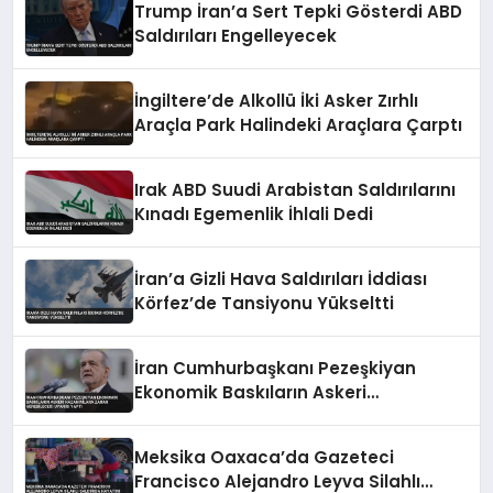
Trump İran’a Sert Tepki Gösterdi ABD
Saldırıları Engelleyecek
İngiltere’de Alkollü İki Asker Zırhlı
Araçla Park Halindeki Araçlara Çarptı
Irak ABD Suudi Arabistan Saldırılarını
Kınadı Egemenlik İhlali Dedi
İran’a Gizli Hava Saldırıları İddiası
Körfez’de Tansiyonu Yükseltti
İran Cumhurbaşkanı Pezeşkiyan
Ekonomik Baskıların Askeri
Kazanımlara Zarar Verebileceği
Uyarısı Yaptı
Meksika Oaxaca’da Gazeteci
Francisco Alejandro Leyva Silahlı