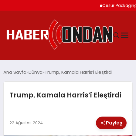
Cesur Packaging, Mısı
GÜNDEM
Ana Sayfa
Dünya
Trump, Kamala Harris’i Eleştirdi
SIYASET
Trump, Kamala Harris’i Eleştirdi
DÜNYA
Paylaş
EKONOMI
22 Ağustos 2024