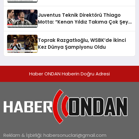
Juventus Teknik Direktörü Thiago
Motta: “Kenan Yıldız Takıma Çok Şey
Katıyor”
Toprak Razgatlıoğlu, WSBK’de İkinci
Kez Dünya Şampiyonu Oldu
Haber ONDAN Haberin Doğru Adresi
Reklam & İşbirliği:
habersonuclari@gmail.com