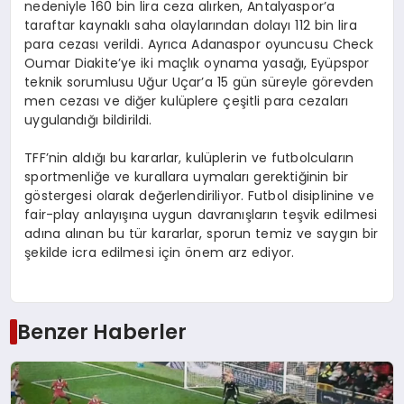
nedeniyle 160 bin lira ceza alırken, Antalyaspor’a
taraftar kaynaklı saha olaylarından dolayı 112 bin lira
para cezası verildi. Ayrıca Adanaspor oyuncusu Check
Oumar Diakite’ye iki maçlık oynama yasağı, Eyüpspor
teknik sorumlusu Uğur Uçar’a 15 gün süreyle görevden
men cezası ve diğer kulüplere çeşitli para cezaları
uygulandığı bildirildi.
TFF’nin aldığı bu kararlar, kulüplerin ve futbolcuların
sportmenliğe ve kurallara uymaları gerektiğinin bir
göstergesi olarak değerlendiriliyor. Futbol disiplinine ve
fair-play anlayışına uygun davranışların teşvik edilmesi
adına alınan bu tür kararlar, sporun temiz ve saygın bir
şekilde icra edilmesi için önem arz ediyor.
Benzer Haberler