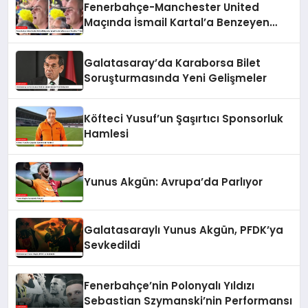
Fenerbahçe-Manchester United
Maçında İsmail Kartal’a Benzeyen
Taraftar Tribünde
Galatasaray’da Karaborsa Bilet
Soruşturmasında Yeni Gelişmeler
Köfteci Yusuf’un Şaşırtıcı Sponsorluk
Hamlesi
Yunus Akgün: Avrupa’da Parlıyor
Galatasaraylı Yunus Akgün, PFDK’ya
Sevkedildi
Fenerbahçe’nin Polonyalı Yıldızı
Sebastian Szymanski’nin Performansı