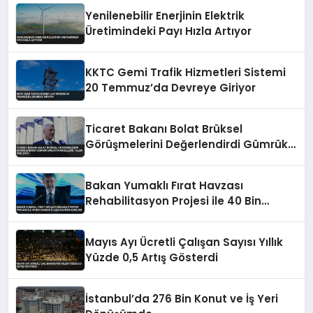
Yenilenebilir Enerjinin Elektrik
Üretimindeki Payı Hızla Artıyor
KKTC Gemi Trafik Hizmetleri Sistemi
20 Temmuz’da Devreye Giriyor
Ticaret Bakanı Bolat Brüksel
Görüşmelerini Değerlendirdi Gümrük
Birliği Güncelleme Talebi Öne Çıktı
Bakan Yumaklı Fırat Havzası
Rehabilitasyon Projesi ile 40 Bin
Haneye Ulaşılacağını Açıkladı
Mayıs Ayı Ücretli Çalışan Sayısı Yıllık
Yüzde 0,5 Artış Gösterdi
İstanbul’da 276 Bin Konut ve İş Yeri