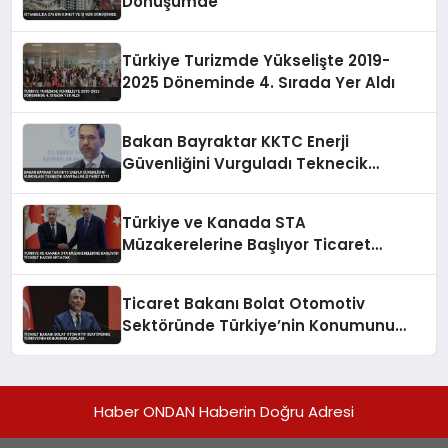
Dönüşümde
Türkiye Turizmde Yükselişte 2019-
2025 Döneminde 4. Sırada Yer Aldı
Bakan Bayraktar KKTC Enerji
Güvenliğini Vurguladı Teknecik
Santralini Ziyaret Etti
Türkiye ve Kanada STA
Müzakerelerine Başlıyor Ticaret
Hacmi Artacak
Ticaret Bakanı Bolat Otomotiv
Sektöründe Türkiye’nin Konumunu
Açıkladı
Haber ONDAN Haberin Doğru Adresi