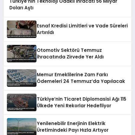
Türkiye’nin Teknoloji Odaklı İhracatı 56 Milyar
Doları Aştı
Esnaf Kredisi Limitleri ve Vade Süreleri
Artırıldı
Otomotiv Sektörü Temmuz
İhracatında Zirvede Yer Aldı
Memur Emeklilerine Zam Farkı
Ödemeleri 24 Temmuz’da Yapılacak
Türkiye’nin Ticaret Diplomasisi Ağı 115
Ülkede Yeni Rekorlar Hedefliyor
Yenilenebilir Enerjinin Elektrik
Üretimindeki Payı Hızla Artıyor