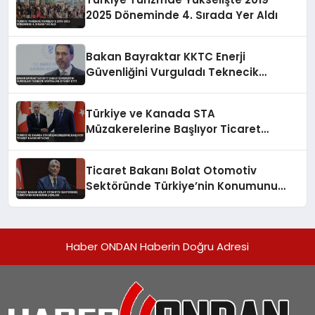
2025 Döneminde 4. Sırada Yer Aldı
Bakan Bayraktar KKTC Enerji
Güvenliğini Vurguladı Teknecik
Santralini Ziyaret Etti
Türkiye ve Kanada STA
Müzakerelerine Başlıyor Ticaret
Hacmi Artacak
Ticaret Bakanı Bolat Otomotiv
Sektöründe Türkiye’nin Konumunu
Açıkladı
Haber ONDAN Haberin Doğru Adresi