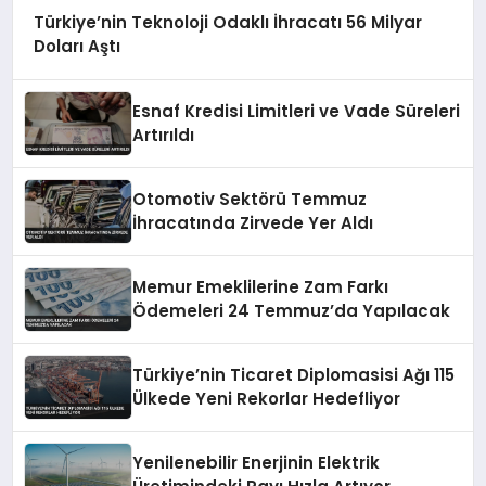
Türkiye’nin Teknoloji Odaklı İhracatı 56 Milyar
Doları Aştı
Esnaf Kredisi Limitleri ve Vade Süreleri
Artırıldı
Otomotiv Sektörü Temmuz
İhracatında Zirvede Yer Aldı
Memur Emeklilerine Zam Farkı
Ödemeleri 24 Temmuz’da Yapılacak
Türkiye’nin Ticaret Diplomasisi Ağı 115
Ülkede Yeni Rekorlar Hedefliyor
Yenilenebilir Enerjinin Elektrik