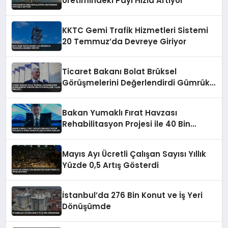
Üretimindeki Payı Hızla Artıyor
KKTC Gemi Trafik Hizmetleri Sistemi
20 Temmuz’da Devreye Giriyor
Ticaret Bakanı Bolat Brüksel
Görüşmelerini Değerlendirdi Gümrük
Birliği Güncelleme Talebi Öne Çıktı
Bakan Yumaklı Fırat Havzası
Rehabilitasyon Projesi ile 40 Bin
Haneye Ulaşılacağını Açıkladı
Mayıs Ayı Ücretli Çalışan Sayısı Yıllık
Yüzde 0,5 Artış Gösterdi
İstanbul’da 276 Bin Konut ve İş Yeri
Dönüşümde