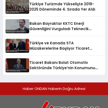
Türkiye Turizmde Yükselişte 2019-
2025 Döneminde 4. Sırada Yer Aldı
Bakan Bayraktar KKTC Enerji
Güvenliğini Vurguladı Teknecik
Santralini Ziyaret Etti
Türkiye ve Kanada STA
Müzakerelerine Başlıyor Ticaret
Hacmi Artacak
Ticaret Bakanı Bolat Otomotiv
Sektöründe Türkiye’nin Konumunu
Açıkladı
Haber ONDAN Haberin Doğru Adresi