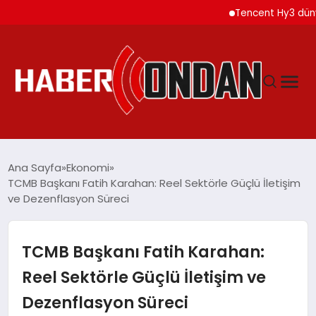
Tencent Hy3 dünya gen
GÜNDEM
Ana Sayfa
Ekonomi
TCMB Başkanı Fatih Karahan: Reel Sektörle Güçlü İletişim
ve Dezenflasyon Süreci
SIYASET
DÜNYA
TCMB Başkanı Fatih Karahan:
Reel Sektörle Güçlü İletişim ve
EKONOMI
Dezenflasyon Süreci