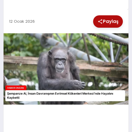
SPOR
Paylaş
12 Ocak 2026
TEKNOLOJI
YAŞAM