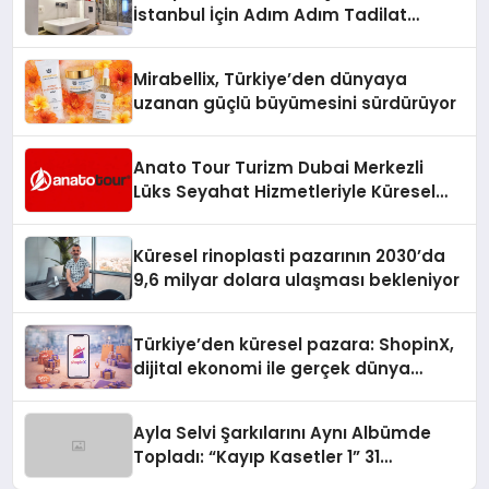
İstanbul İçin Adım Adım Tadilat
Süreci Rehberi
Mirabellix, Türkiye’den dünyaya
uzanan güçlü büyümesini sürdürüyor
Anato Tour Turizm Dubai Merkezli
Lüks Seyahat Hizmetleriyle Küresel
Turizmde Öne Çıkıyor
Küresel rinoplasti pazarının 2030’da
9,6 milyar dolara ulaşması bekleniyor
Türkiye’den küresel pazara: ShopinX,
dijital ekonomi ile gerçek dünya
alışverişini bir araya getirmeyi
hedefliyor
Ayla Selvi Şarkılarını Aynı Albümde
Topladı: “Kayıp Kasetler 1” 31
Temmuz’da Yayında