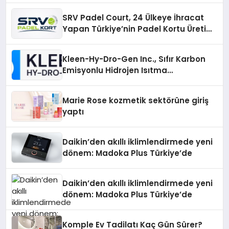
SRV Padel Court, 24 Ülkeye İhracat
Yapan Türkiye’nin Padel Kortu Üretim
Gücü
Kleen-Hy-Dro-Gen Inc., Sıfır Karbon
Emisyonlu Hidrojen Isıtma
Teknolojisinde ISO ve TSSA
Düzenleyici Onaylarını Aldı
Marie Rose kozmetik sektörüne giriş
yaptı
Daikin’den akıllı iklimlendirmede yeni
dönem: Madoka Plus Türkiye’de
Daikin’den akıllı iklimlendirmede yeni
dönem: Madoka Plus Türkiye’de
Komple Ev Tadilatı Kaç Gün Sürer?