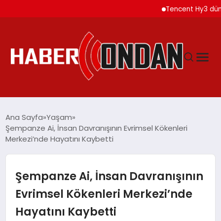
Tencent Hy3 dünya ge
GÜNDEM
Ana Sayfa
Yaşam
Şempanze Ai, İnsan Davranışının Evrimsel Kökenleri
Merkezi’nde Hayatını Kaybetti
SIYASET
DÜNYA
Şempanze Ai, İnsan Davranışının
Evrimsel Kökenleri Merkezi’nde
EKONOMI
Hayatını Kaybetti