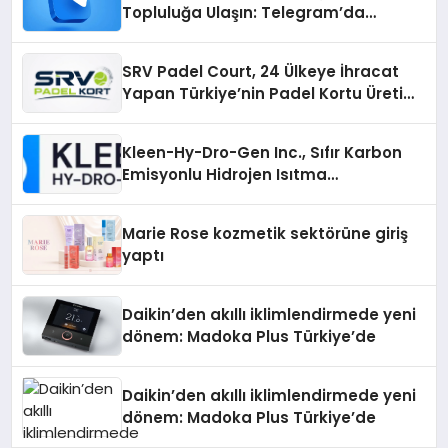
Topluluğa Ulaşın: Telegram’da
Aradığınız Topluluğa Daha Hızlı Ulaşın
SRV Padel Court, 24 Ülkeye İhracat
Yapan Türkiye’nin Padel Kortu Üretim
Gücü
Kleen-Hy-Dro-Gen Inc., Sıfır Karbon
Emisyonlu Hidrojen Isıtma
Teknolojisinde ISO ve TSSA
Düzenleyici Onaylarını Aldı
Marie Rose kozmetik sektörüne giriş
yaptı
Daikin’den akıllı iklimlendirmede yeni
dönem: Madoka Plus Türkiye’de
Daikin’den akıllı iklimlendirmede yeni
dönem: Madoka Plus Türkiye’de