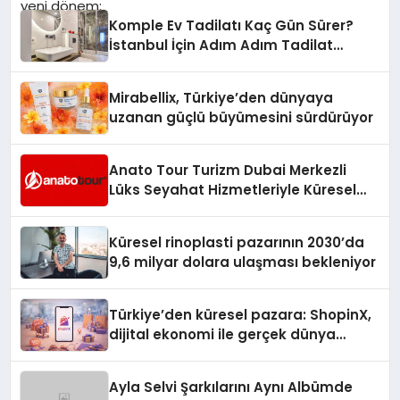
Komple Ev Tadilatı Kaç Gün Sürer?
İstanbul İçin Adım Adım Tadilat
Süreci Rehberi
Mirabellix, Türkiye’den dünyaya
uzanan güçlü büyümesini sürdürüyor
Anato Tour Turizm Dubai Merkezli
Lüks Seyahat Hizmetleriyle Küresel
Turizmde Öne Çıkıyor
Küresel rinoplasti pazarının 2030’da
9,6 milyar dolara ulaşması bekleniyor
Türkiye’den küresel pazara: ShopinX,
dijital ekonomi ile gerçek dünya
alışverişini bir araya getirmeyi
hedefliyor
Ayla Selvi Şarkılarını Aynı Albümde