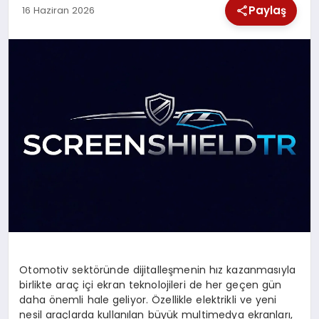
Paylaş
16 Haziran 2026
SPOR
TEKNOLOJI
YAŞAM
Otomotiv sektöründe dijitalleşmenin hız kazanmasıyla
birlikte araç içi ekran teknolojileri de her geçen gün
daha önemli hale geliyor. Özellikle elektrikli ve yeni
nesil araçlarda kullanılan büyük multimedya ekranları,