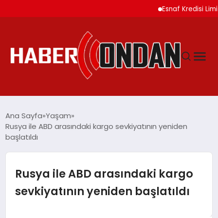
Esnaf Kredisi Limitleri
GÜNDEM
Ana Sayfa
Yaşam
Rusya ile ABD arasındaki kargo sevkiyatının yeniden
başlatıldı
SIYASET
DÜNYA
Rusya ile ABD arasındaki kargo
sevkiyatının yeniden başlatıldı
EKONOMI