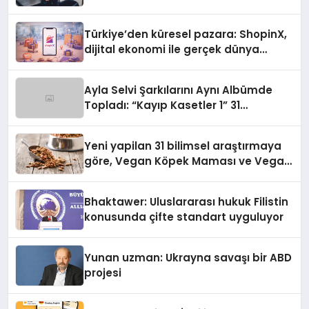
Türkiye’den küresel pazara: ShopinX,
dijital ekonomi ile gerçek dünya
alışverişini bir araya getirmeyi
hedefliyor
Ayla Selvi Şarkılarını Aynı Albümde
Topladı: “Kayıp Kasetler 1” 31
Temmuz’da Yayında
Yeni yapilan 31 bilimsel araştırmaya
göre, Vegan Köpek Maması ve Vegan
Kedi Mamasının İyi Sindirildiğini
Ortaya Koydu
Bhaktawer: Uluslararası hukuk Filistin
konusunda çifte standart uyguluyor
Yunan uzman: Ukrayna savaşı bir ABD
projesi