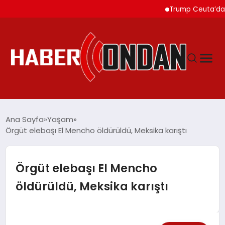
Trump Ceuta’daki Göçme
GÜNDEM
Ana Sayfa
Yaşam
Örgüt elebaşı El Mencho öldürüldü, Meksika karıştı
SIYASET
Örgüt elebaşı El Mencho
DÜNYA
öldürüldü, Meksika karıştı
EKONOMI