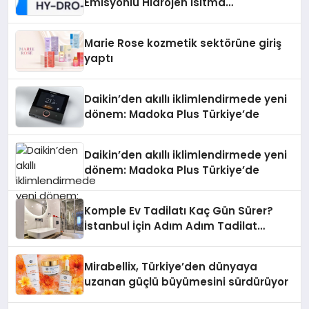
Emisyonlu Hidrojen Isıtma
Teknolojisinde ISO ve TSSA
Düzenleyici Onaylarını Aldı
Marie Rose kozmetik sektörüne giriş
yaptı
Daikin’den akıllı iklimlendirmede yeni
dönem: Madoka Plus Türkiye’de
Daikin’den akıllı iklimlendirmede yeni
dönem: Madoka Plus Türkiye’de
Komple Ev Tadilatı Kaç Gün Sürer?
İstanbul İçin Adım Adım Tadilat
Süreci Rehberi
Mirabellix, Türkiye’den dünyaya
uzanan güçlü büyümesini sürdürüyor