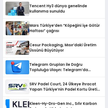
şunları kaydetti:
Tencent Hy3 dünya genelinde
kullanıma sunuldu
Mars Türkiye’den “Köpeğini İşe Götür
Haftası” çağrısı
Cesur Packaging, Mısır’daki Üretim
Üssünü Büyütüyor
Telegram Grupları ile Doğru
Topluluğa Ulaşın: Telegram’da
Aradığınız Topluluğa Daha Hızlı Ulaşın
SRV Padel Court, 24 Ülkeye İhracat
Yapan Türkiye’nin Padel Kortu Üretim
Gücü
Kleen-Hy-Dro-Gen Inc., Sıfır Karbon