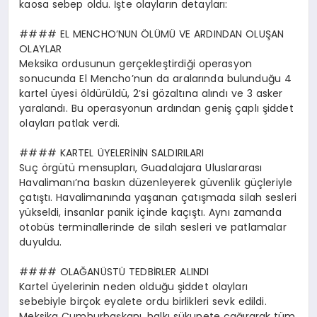
kaosa sebep oldu. İşte olayların detayları:
#### EL MENCHO’NUN ÖLÜMÜ VE ARDINDAN OLUŞAN
OLAYLAR
Meksika ordusunun gerçekleştirdiği operasyon
sonucunda El Mencho’nun da aralarında bulunduğu 4
kartel üyesi öldürüldü, 2’si gözaltına alındı ve 3 asker
yaralandı. Bu operasyonun ardından geniş çaplı şiddet
olayları patlak verdi.
#### KARTEL ÜYELERİNİN SALDIRILARI
Suç örgütü mensupları, Guadalajara Uluslararası
Havalimanı’na baskın düzenleyerek güvenlik güçleriyle
çatıştı. Havalimanında yaşanan çatışmada silah sesleri
yükseldi, insanlar panik içinde kaçıştı. Aynı zamanda
otobüs terminallerinde de silah sesleri ve patlamalar
duyuldu.
#### OLAĞANÜSTÜ TEDBİRLER ALINDI
Kartel üyelerinin neden olduğu şiddet olayları
sebebiyle birçok eyalete ordu birlikleri sevk edildi.
Meksika Cumhurbaşkanı, halkı sükunete çağırarak tüm