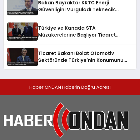
Bakan Bayraktar KKTC Enerji
Güvenliğini Vurguladı Teknecik
Santralini Ziyaret Etti
Türkiye ve Kanada STA
Müzakerelerine Başlıyor Ticaret
Hacmi Artacak
Ticaret Bakanı Bolat Otomotiv
Sektöründe Türkiye’nin Konumunu
Açıkladı
Haber ONDAN Haberin Doğru Adresi