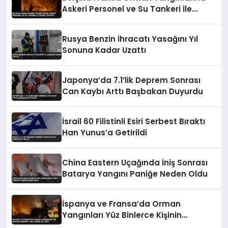
Askeri Personel ve Su Tankeri ile
Destek Veriyor
Rusya Benzin İhracatı Yasağını Yıl
Sonuna Kadar Uzattı
Japonya’da 7.1’lik Deprem Sonrası
Can Kaybı Arttı Başbakan Duyurdu
İsrail 60 Filistinli Esiri Serbest Bıraktı
Han Yunus’a Getirildi
China Eastern Uçağında İniş Sonrası
Batarya Yangını Paniğe Neden Oldu
İspanya ve Fransa’da Orman
Yangınları Yüz Binlerce Kişinin
Tahliyesine Yol Açtı