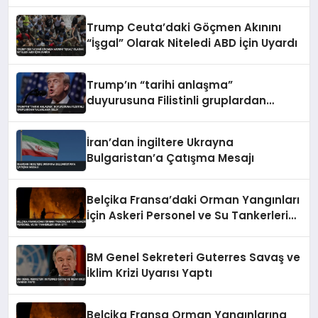
Trump Ceuta’daki Göçmen Akınını
“İşgal” Olarak Niteledi ABD İçin Uyardı
Trump’ın “tarihi anlaşma”
duyurusuna Filistinli gruplardan
yalanlama geldi
İran’dan İngiltere Ukrayna
Bulgaristan’a Çatışma Mesajı
Belçika Fransa’daki Orman Yangınları
İçin Askeri Personel ve Su Tankerleri
Sevk Etti
BM Genel Sekreteri Guterres Savaş ve
İklim Krizi Uyarısı Yaptı
Belçika Fransa Orman Yangınlarına