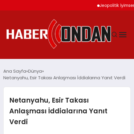
Jeopolitik İyimserlik Al
GÜNDEM
Ana Sayfa
Dünya
Netanyahu, Esir Takası Anlaşması İddialarına Yanıt Verdi
SIYASET
Netanyahu, Esir Takası
DÜNYA
Anlaşması İddialarına Yanıt
Verdi
EKONOMI