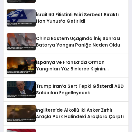
İsrail 60 Filistinli Esiri Serbest Bıraktı
Han Yunus’a Getirildi
China Eastern Uçağında İniş Sonrası
Batarya Yangını Paniğe Neden Oldu
İspanya ve Fransa’da Orman
Yangınları Yüz Binlerce Kişinin
Tahliyesine Yol Açtı
Trump İran’a Sert Tepki Gösterdi ABD
Saldırıları Engelleyecek
İngiltere’de Alkollü İki Asker Zırhlı
Araçla Park Halindeki Araçlara Çarptı