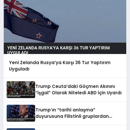
Yeni Zelanda Rusya’ya Karşı 36 Tur Yaptırım
Uyguladı
Trump Ceuta’daki Göçmen Akınını
“İşgal” Olarak Niteledi ABD İçin Uyardı
Trump’ın “tarihi anlaşma”
duyurusuna Filistinli gruplardan
yalanlama geldi