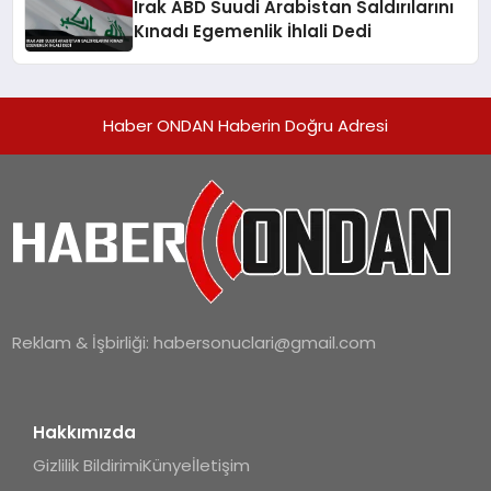
Irak ABD Suudi Arabistan Saldırılarını
Kınadı Egemenlik İhlali Dedi
Haber ONDAN Haberin Doğru Adresi
Reklam & İşbirliği:
habersonuclari@gmail.com
Hakkımızda
Gizlilik Bildirimi
Künye
İletişim