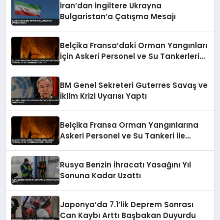
İran’dan İngiltere Ukrayna
Bulgaristan’a Çatışma Mesajı
Belçika Fransa’daki Orman Yangınları
İçin Askeri Personel ve Su Tankerleri
Sevk Etti
BM Genel Sekreteri Guterres Savaş ve
İklim Krizi Uyarısı Yaptı
Belçika Fransa Orman Yangınlarına
Askeri Personel ve Su Tankeri ile
Destek Veriyor
Rusya Benzin İhracatı Yasağını Yıl
Sonuna Kadar Uzattı
Japonya’da 7.1’lik Deprem Sonrası
Can Kaybı Arttı Başbakan Duyurdu