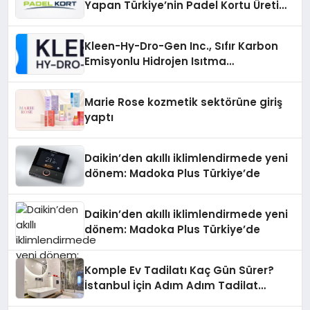
Yapan Türkiye’nin Padel Kortu Üretim
Gücü
Kleen-Hy-Dro-Gen Inc., Sıfır Karbon
Emisyonlu Hidrojen Isıtma
Teknolojisinde ISO ve TSSA
Düzenleyici Onaylarını Aldı
Marie Rose kozmetik sektörüne giriş
yaptı
Daikin’den akıllı iklimlendirmede yeni
dönem: Madoka Plus Türkiye’de
Daikin’den akıllı iklimlendirmede yeni
dönem: Madoka Plus Türkiye’de
Komple Ev Tadilatı Kaç Gün Sürer?
İstanbul İçin Adım Adım Tadilat
Süreci Rehberi