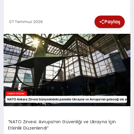
SPOR
Paylaş
07 Temmuz 2026
TEKNOLOJI
YAŞAM
“NATO Zirvesi: Avrupa’nın Güvenliği ve Ukrayna İçin
Etkinlik Düzenlendi”