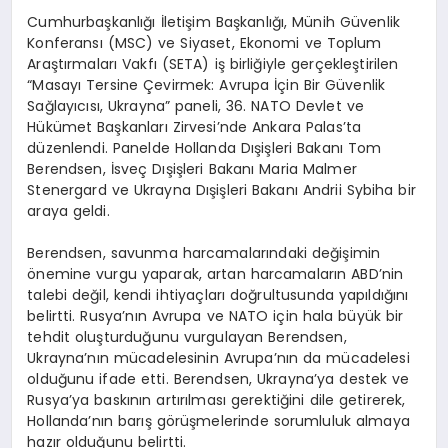
Cumhurbaşkanlığı İletişim Başkanlığı, Münih Güvenlik
Konferansı (MSC) ve Siyaset, Ekonomi ve Toplum
Araştırmaları Vakfı (SETA) iş birliğiyle gerçekleştirilen
“Masayı Tersine Çevirmek: Avrupa İçin Bir Güvenlik
Sağlayıcısı, Ukrayna” paneli, 36. NATO Devlet ve
Hükümet Başkanları Zirvesi’nde Ankara Palas’ta
düzenlendi. Panelde Hollanda Dışişleri Bakanı Tom
Berendsen, İsveç Dışişleri Bakanı Maria Malmer
Stenergard ve Ukrayna Dışişleri Bakanı Andrii Sybiha bir
araya geldi.
Berendsen, savunma harcamalarındaki değişimin
önemine vurgu yaparak, artan harcamaların ABD’nin
talebi değil, kendi ihtiyaçları doğrultusunda yapıldığını
belirtti. Rusya’nın Avrupa ve NATO için hala büyük bir
tehdit oluşturduğunu vurgulayan Berendsen,
Ukrayna’nın mücadelesinin Avrupa’nın da mücadelesi
olduğunu ifade etti. Berendsen, Ukrayna’ya destek ve
Rusya’ya baskının artırılması gerektiğini dile getirerek,
Hollanda’nın barış görüşmelerinde sorumluluk almaya
hazır olduğunu belirtti.