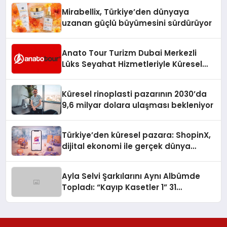
Mirabellix, Türkiye’den dünyaya
uzanan güçlü büyümesini sürdürüyor
Anato Tour Turizm Dubai Merkezli
Lüks Seyahat Hizmetleriyle Küresel
Turizmde Öne Çıkıyor
Küresel rinoplasti pazarının 2030’da
9,6 milyar dolara ulaşması bekleniyor
Türkiye’den küresel pazara: ShopinX,
dijital ekonomi ile gerçek dünya
alışverişini bir araya getirmeyi
hedefliyor
Ayla Selvi Şarkılarını Aynı Albümde
Topladı: “Kayıp Kasetler 1” 31
Temmuz’da Yayında