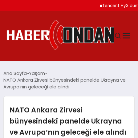
Tencent Hy3 dünya ge
GÜNDEM
Ana Sayfa
Yaşam
NATO Ankara Zirvesi bünyesindeki panelde Ukrayna ve
Avrupa’nın geleceği ele alındı
SIYASET
DÜNYA
NATO Ankara Zirvesi
bünyesindeki panelde Ukrayna
EKONOMI
ve Avrupa’nın geleceği ele alındı