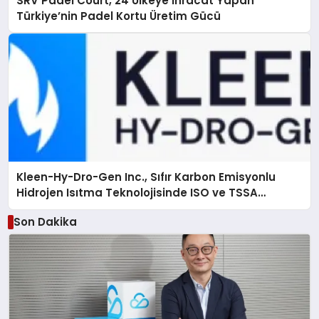
SRV Padel Court, 24 Ülkeye İhracat Yapan
Türkiye’nin Padel Kortu Üretim Gücü
Kleen-Hy-Dro-Gen Inc., Sıfır Karbon Emisyonlu
Hidrojen Isıtma Teknolojisinde ISO ve TSSA
Düzenleyici Onaylarını Aldı
Son Dakika