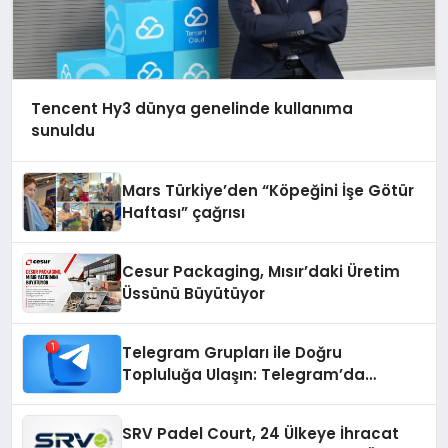
Tencent Hy3 dünya genelinde kullanıma
sunuldu
Mars Türkiye’den “Köpeğini İşe Götür
Haftası” çağrısı
Cesur Packaging, Mısır’daki Üretim
Üssünü Büyütüyor
Telegram Grupları ile Doğru
Topluluğa Ulaşın: Telegram’da
Aradığınız Topluluğa Daha Hızlı Ulaşın
SRV Padel Court, 24 Ülkeye İhracat