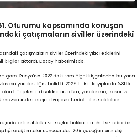
n 61. Oturumu kapsamında konuşan
daki çatışmaların siviller üzerindeki
ndaki çatışmaların siviller üzerindeki yıkıcı etkilerini
i bilgiler aktardı. Detay haberimizde.
’ne göre, Rusya’nın 2022’deki tam ölçekli işgalinden bu yana
asının yaralandığını belirtti. 2025’te ise kayıplarda %31’lik
u olan bölgelerdeki saldırıların ölüm, yaralanma, hasar ve
ış mevsiminde enerji altyapısını hedef alan saldırıların
çinde artan ihlaller ve suçlar hakkında rahatsız edici bir
ptığı araştırmalar sonucunda, 1205 çocuğun sınır dışı