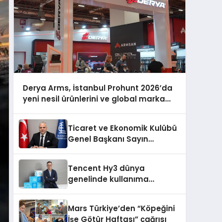
Derya Arms, İstanbul Prohunt 2026’da
yeni nesil ürünlerini ve global marka
vizyonunu sergiledi
Ticaret ve Ekonomik Kulübü
Genel Başkanı Sayın
Mehmet Ulutaş, ekonomiye
dair yaptığı açıklamada
Tencent Hy3 dünya
şunları kaydetti:
genelinde kullanıma
sunuldu
Mars Türkiye’den “Köpeğini
İşe Götür Haftası” çağrısı