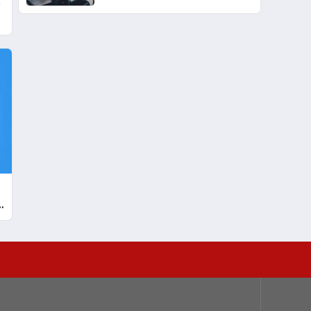
e
ulaşması bekleniyor
a