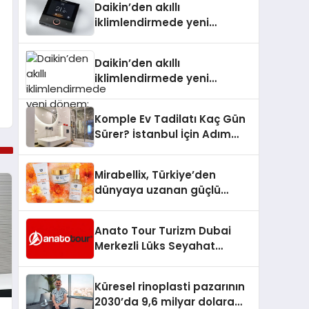
Daikin’den akıllı
iklimlendirmede yeni
dönem: Madoka Plus
Türkiye’de
Daikin’den akıllı
iklimlendirmede yeni
dönem: Madoka Plus
Türkiye’de
Komple Ev Tadilatı Kaç Gün
Sürer? İstanbul İçin Adım
Adım Tadilat Süreci Rehberi
Mirabellix, Türkiye’den
dünyaya uzanan güçlü
büyümesini sürdürüyor
Anato Tour Turizm Dubai
Merkezli Lüks Seyahat
Hizmetleriyle Küresel
Turizmde Öne Çıkıyor
Küresel rinoplasti pazarının
2030’da 9,6 milyar dolara