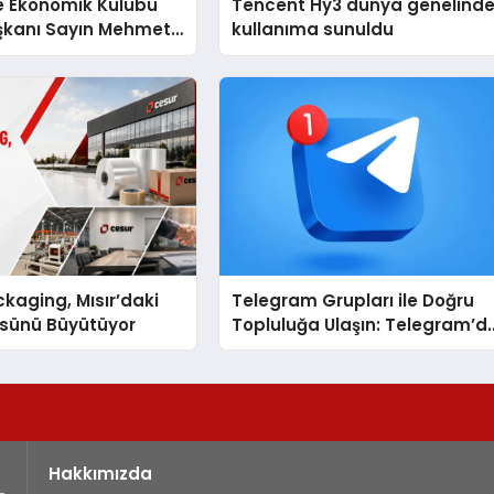
e Ekonomik Kulübü
Tencent Hy3 dünya genelind
şkanı Sayın Mehmet
kullanıma sunuldu
konomiye dair yaptığı
a şunları kaydetti:
kaging, Mısır’daki
Telegram Grupları ile Doğru
ssünü Büyütüyor
Topluluğa Ulaşın: Telegram’d
Aradığınız Topluluğa Daha
Hızlı Ulaşın
Hakkımızda