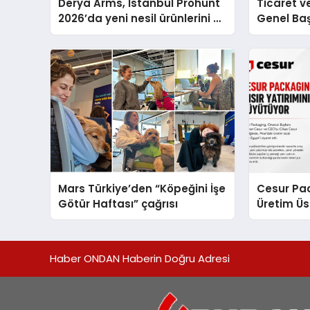
Derya Arms, İstanbul Prohunt
Ticaret v
2026’da yeni nesil ürünlerini ve
Genel Ba
global marka vizyonunu
Ulutaş, e
sergiledi
açıklamad
Mars Türkiye’den “Köpeğini İşe
Cesur Pac
Götür Haftası” çağrısı
Üretim Ü
Haber ONDAN Haberin Doğru Adresi