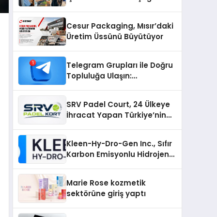
Cesur Packaging, Mısır’daki
Üretim Üssünü Büyütüyor
Telegram Grupları ile Doğru
Topluluğa Ulaşın:
Telegram’da Aradığınız
Topluluğa Daha Hızlı Ulaşın
SRV Padel Court, 24 Ülkeye
İhracat Yapan Türkiye’nin
Padel Kortu Üretim Gücü
Kleen-Hy-Dro-Gen Inc., Sıfır
Karbon Emisyonlu Hidrojen
Isıtma Teknolojisinde ISO ve
TSSA Düzenleyici Onaylarını
Marie Rose kozmetik
Aldı
sektörüne giriş yaptı