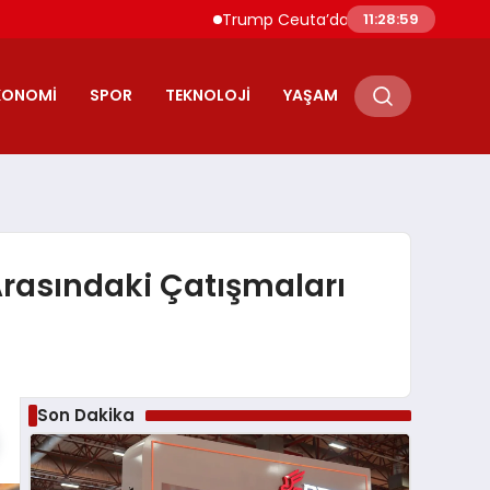
Trump Ceuta’daki Göçmen Akınını “İşgal” O
11:29:00
KONOMI
SPOR
TEKNOLOJI
YAŞAM
rasındaki Çatışmaları
Son Dakika