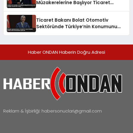
Müzakerelerine Başlıyor Ticaret
Hacmi Artacak
Ticaret Bakanı Bolat Otomotiv
Sektöründe Türkiye’nin Konumunu
Açıkladı
Haber ONDAN Haberin Doğru Adresi
Reklam & İşbirliği:
habersonuclari@gmail.com