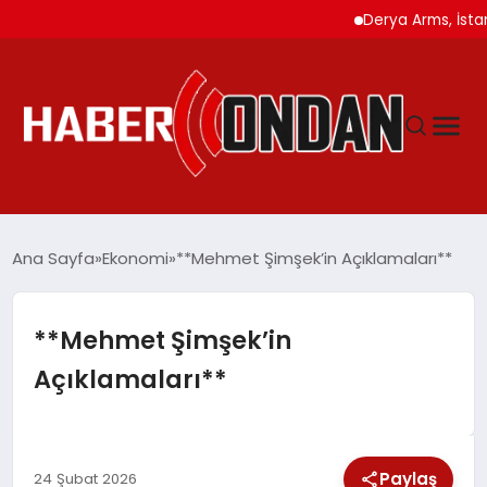
Derya Arms, İstanbul Pr
GÜNDEM
Ana Sayfa
Ekonomi
**Mehmet Şimşek’in Açıklamaları**
SIYASET
**Mehmet Şimşek’in
Açıklamaları**
DÜNYA
EKONOMI
Paylaş
24 Şubat 2026