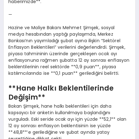
haberimizde**.
—
Hazine ve Maliye Bakanı Mehmet Şimşek, sosyal
medya hesabından yaptığı paylaşımda, Merkez
Bankası’nın yayımladığı şubat ayına ilişkin “Sektörel
Enflasyon Beklentileri” verilerini değerlendirdi. Şimşek,
piyasa tahmininin üzerinde gerçekleşen ocak ayı
enflasyonuna rağmen şubatta 12 ay sonrası enflasyon
beklentilerinin reel sektörde **0,9 puan**, piyasa
katılımcılarında ise **0,1 puan** gerilediğini belirtti.
**Hane Halkı Beklentilerinde
Değişim**
Bakan Şimşek, hane halkı beklentileri için daha
kapsayıcı bir anketin kullanılmaya başlandığını
vurguladı. Eski seride ocak ayı için yüzde **52,1** olan
12 ay sonrası enflasyon beklentisinin ise yüzde
**48,8**’e gerilediğine ve şubat ayında yatay
seyrettiğine dikkat çekti.