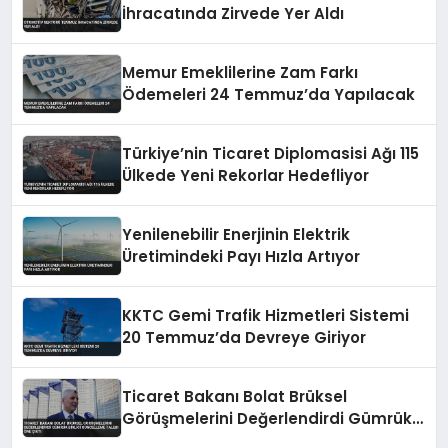
İhracatında Zirvede Yer Aldı
Memur Emeklilerine Zam Farkı
Ödemeleri 24 Temmuz’da Yapılacak
Türkiye’nin Ticaret Diplomasisi Ağı 115
Ülkede Yeni Rekorlar Hedefliyor
Yenilenebilir Enerjinin Elektrik
Üretimindeki Payı Hızla Artıyor
KKTC Gemi Trafik Hizmetleri Sistemi
20 Temmuz’da Devreye Giriyor
Ticaret Bakanı Bolat Brüksel
Görüşmelerini Değerlendirdi Gümrük
Birliği Güncelleme Talebi Öne Çıktı