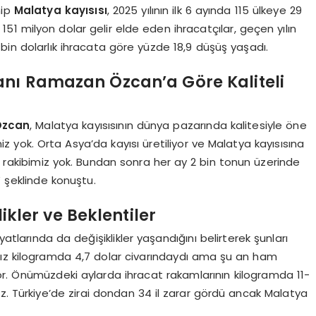
hip
Malatya kayısısı
, 2025 yılının ilk 6 ayında 115 ülkeye 29
 151 milyon dolar gelir elde eden ihracatçılar, geçen yılın
bin dolarlık ihracata göre yüzde 18,9 düşüş yaşadı.
anı Ramazan Özcan’a Göre Kaliteli
Özcan
, Malatya kayısısının dünya pazarında kalitesiyle öne
imiz yok. Orta Asya’da kayısı üretiliyor ve Malatya kayısısına
an rakibimiz yok. Bundan sonra her ay 2 bin tonun üzerinde
” şeklinde konuştu.
ikler ve Beklentiler
yatlarında da değişiklikler yaşandığını belirterek şunları
mız kilogramda 4,7 dolar civarındaydı ama şu an ham
or. Önümüzdeki aylarda ihracat rakamlarının kilogramda 11-
z. Türkiye’de zirai dondan 34 il zarar gördü ancak Malatya