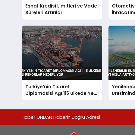
Esnaf Kredisi Limitleri ve Vade
Otomotiv
Süreleri Artırıldı
İhracatın
Türkiye’nin Ticaret
Yenilenebi
Diplomasisi Ağı 115 Ülkede Yeni
Üretimind
Rekorlar Hedefliyor
Haber ONDAN Haberin Doğru Adresi