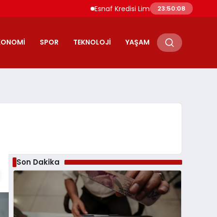
Esnaf Kredisi Limitleri ve Vade Süreleri Artırı
23:50:09
KONOMI
SPOR
TEKNOLOJI
YAŞAM
Son Dakika