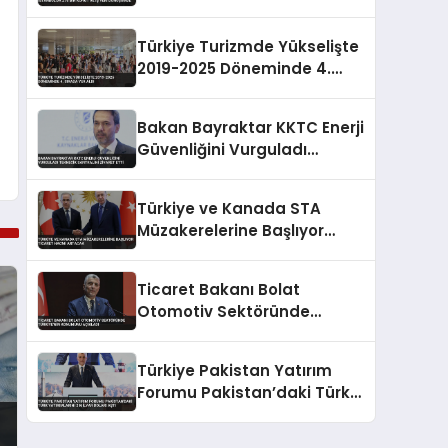
Türkiye Turizmde Yükselişte
2019-2025 Döneminde 4.
Sırada Yer Aldı
Bakan Bayraktar KKTC Enerji
Güvenliğini Vurguladı
Teknecik Santralini Ziyaret
Etti
Türkiye ve Kanada STA
Müzakerelerine Başlıyor
Ticaret Hacmi Artacak
Ticaret Bakanı Bolat
Otomotiv Sektöründe
Türkiye’nin Konumunu
Açıkladı
Türkiye Pakistan Yatırım
Forumu Pakistan’daki Türk
Yatırımlarını 2 Milyar Doları
Aştı