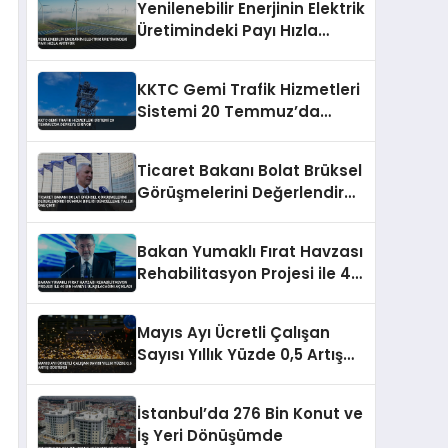
Yenilenebilir Enerjinin Elektrik
Üretimindeki Payı Hızla
Artıyor
KKTC Gemi Trafik Hizmetleri
Sistemi 20 Temmuz’da
Devreye Giriyor
Ticaret Bakanı Bolat Brüksel
Görüşmelerini Değerlendirdi
Gümrük Birliği Güncelleme
Talebi Öne Çıktı
Bakan Yumaklı Fırat Havzası
Rehabilitasyon Projesi ile 40
Bin Haneye Ulaşılacağını
Açıkladı
Mayıs Ayı Ücretli Çalışan
Sayısı Yıllık Yüzde 0,5 Artış
Gösterdi
İstanbul’da 276 Bin Konut ve
İş Yeri Dönüşümde