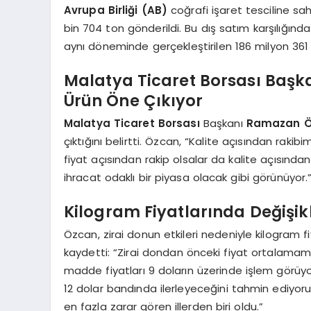
Avrupa Birliği (AB)
coğrafi işaret tesciline sa
bin 704 ton gönderildi. Bu dış satım karşılığında
aynı döneminde gerçekleştirilen 186 milyon 361 
Malatya Ticaret Borsası Başk
Ürün Öne Çıkıyor
Malatya Ticaret Borsası
Başkanı
Ramazan 
çıktığını belirtti. Özcan, “Kalite açısından rakib
fiyat açısından rakip olsalar da kalite açısınd
ihracat odaklı bir piyasa olacak gibi görünüyor.
Kilogram Fiyatlarında Değişikl
Özcan, zirai donun etkileri nedeniyle kilogram fi
kaydetti: “Zirai dondan önceki fiyat ortalama
madde fiyatları 9 doların üzerinde işlem görüy
12 dolar bandında ilerleyeceğini tahmin ediyoru
en fazla zarar gören illerden biri oldu.”