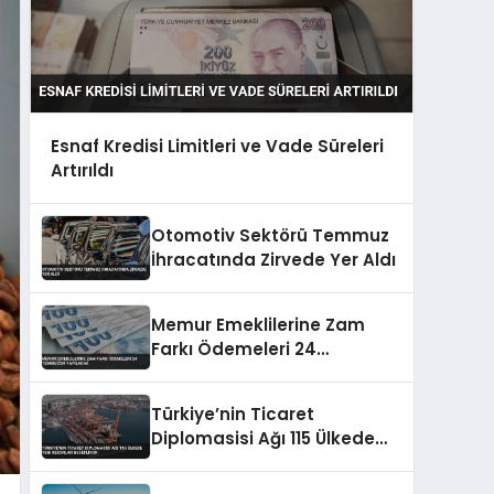
Esnaf Kredisi Limitleri ve Vade Süreleri
Artırıldı
Otomotiv Sektörü Temmuz
İhracatında Zirvede Yer Aldı
Memur Emeklilerine Zam
Farkı Ödemeleri 24
Temmuz’da Yapılacak
Türkiye’nin Ticaret
Diplomasisi Ağı 115 Ülkede
Yeni Rekorlar Hedefliyor