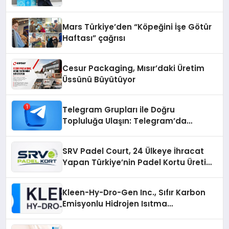
Mars Türkiye’den “Köpeğini İşe Götür
Haftası” çağrısı
Cesur Packaging, Mısır’daki Üretim
Üssünü Büyütüyor
Telegram Grupları ile Doğru
Topluluğa Ulaşın: Telegram’da
Aradığınız Topluluğa Daha Hızlı Ulaşın
SRV Padel Court, 24 Ülkeye İhracat
Yapan Türkiye’nin Padel Kortu Üretim
Gücü
Kleen-Hy-Dro-Gen Inc., Sıfır Karbon
Emisyonlu Hidrojen Isıtma
Teknolojisinde ISO ve TSSA
Düzenleyici Onaylarını Aldı