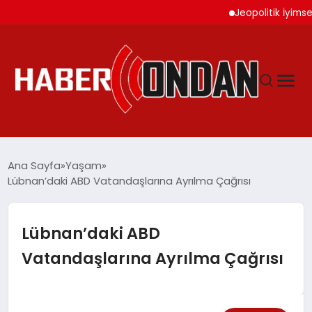
Jeopolitik İyimserlik A
GÜNDEM
Ana Sayfa
Yaşam
Lübnan’daki ABD Vatandaşlarına Ayrılma Çağrısı
SIYASET
Lübnan’daki ABD
DÜNYA
Vatandaşlarına Ayrılma Çağrısı
EKONOMI