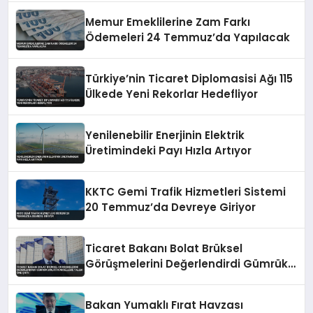
Memur Emeklilerine Zam Farkı
Ödemeleri 24 Temmuz’da Yapılacak
Türkiye’nin Ticaret Diplomasisi Ağı 115
Ülkede Yeni Rekorlar Hedefliyor
Yenilenebilir Enerjinin Elektrik
Üretimindeki Payı Hızla Artıyor
KKTC Gemi Trafik Hizmetleri Sistemi
20 Temmuz’da Devreye Giriyor
Ticaret Bakanı Bolat Brüksel
Görüşmelerini Değerlendirdi Gümrük
Birliği Güncelleme Talebi Öne Çıktı
Bakan Yumaklı Fırat Havzası