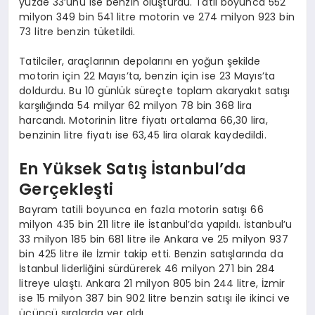
yüzde 33’ünü ise benzin oluşturdu. Tatil boyunca 552
milyon 349 bin 541 litre motorin ve 274 milyon 923 bin
73 litre benzin tüketildi.
Tatilciler, araçlarının depolarını en yoğun şekilde
motorin için 22 Mayıs’ta, benzin için ise 23 Mayıs’ta
doldurdu. Bu 10 günlük süreçte toplam akaryakıt satışı
karşılığında 54 milyar 62 milyon 78 bin 368 lira
harcandı. Motorinin litre fiyatı ortalama 66,30 lira,
benzinin litre fiyatı ise 63,45 lira olarak kaydedildi.
En Yüksek Satış İstanbul’da
Gerçekleşti
Bayram tatili boyunca en fazla motorin satışı 66
milyon 435 bin 211 litre ile İstanbul’da yapıldı. İstanbul’u
33 milyon 185 bin 681 litre ile Ankara ve 25 milyon 937
bin 425 litre ile İzmir takip etti. Benzin satışlarında da
İstanbul liderliğini sürdürerek 46 milyon 271 bin 284
litreye ulaştı. Ankara 21 milyon 805 bin 244 litre, İzmir
ise 15 milyon 387 bin 902 litre benzin satışı ile ikinci ve
üçüncü sıralarda yer aldı.