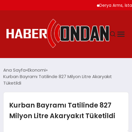
Derya Arms, İstanbul P
GÜNDEM
Ana Sayfa
Ekonomi
Kurban Bayramı Tatilinde 827 Milyon Litre Akaryakıt
Tüketildi
SIYASET
DÜNYA
Kurban Bayramı Tatilinde 827
Milyon Litre Akaryakıt Tüketildi
EKONOMI