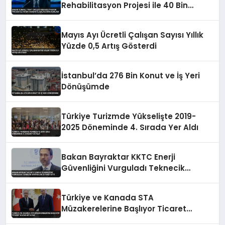
Rehabilitasyon Projesi ile 40 Bin
Haneye Ulaşılacağını Açıkladı
Mayıs Ayı Ücretli Çalışan Sayısı Yıllık
Yüzde 0,5 Artış Gösterdi
İstanbul’da 276 Bin Konut ve İş Yeri
Dönüşümde
Türkiye Turizmde Yükselişte 2019-
2025 Döneminde 4. Sırada Yer Aldı
Bakan Bayraktar KKTC Enerji
Güvenliğini Vurguladı Teknecik
Santralini Ziyaret Etti
Türkiye ve Kanada STA
Müzakerelerine Başlıyor Ticaret
Hacmi Artacak