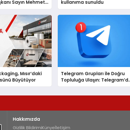
şkanı Sayın Mehmet
kullanıma sunuldu
konomiye dair yaptığı
a şunları kaydetti:
kaging, Mısır’daki
Telegram Grupları ile Doğru
ssünü Büyütüyor
Topluluğa Ulaşın: Telegram’d
Aradığınız Topluluğa Daha
Hızlı Ulaşın
Hakkımızda
Gizlilik Bildirimi
Künye
İletişim