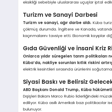
eksikliği sebebiyle uluslararası uçuşlar iptal edild
Turizm ve Sanayi Darbesi
Turizm ve sanayi, ağır darbe aldı.
Küba turiz
çökmüş durumda. İngiltere ve Kanada, vatand
kaçınmalarını tavsiye etti. Ekonomik kayıplar diğ
Gıda Güvenliği ve İnsani Kriz R
Onlarca yıldır süregelen tarım politikaları 
Küba’da, nakliye sorunları kıtlık riskini artırı
elektrik kesintileri sırasında ürünlerini soğutamad
Siyasi Baskı ve Belirsiz Gelece
ABD Başkanı Donald Trump, Küba hükümetin
Dışişleri Bakanı Marco Rubio liderliğindeki müz
ediliyor. Küba asıllı Amerikalı bazı politikacıla
bulunuyor.