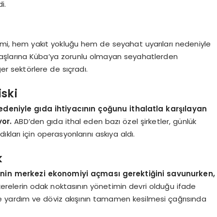
i.
mi, hem yakıt yokluğu hem de seyahat uyarıları nedeniyle
aşlarına Küba’ya zorunlu olmayan seyahatlerden
er sektörlere de sıçradı.
iski
nedeniyle gıda ihtiyacının çoğunu ithalatla karşılayan
yor.
ABD’den gıda ithal eden bazı özel şirketler, günlük
ıkları için operasyonlarını askıya aldı.
k
in merkezi ekonomiyi açması gerektiğini savunurken,
akerelerin odak noktasının yönetimin devri olduğu ifade
r ise yardım ve döviz akışının tamamen kesilmesi çağrısında