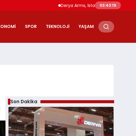
Derya Arms, İstanbul Prohunt 2026’da yeni
03:43:20
KONOMI
SPOR
TEKNOLOJI
YAŞAM
Son Dakika