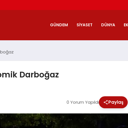
GÜNDEM
SIYASET
DÜNYA
E
arboğaz
nomik Darboğaz
0 Yorum Yapıldı
Paylaş