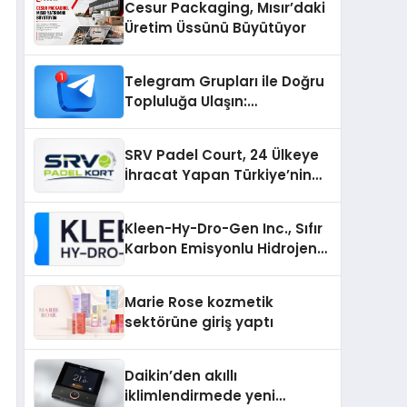
Cesur Packaging, Mısır’daki
Üretim Üssünü Büyütüyor
Telegram Grupları ile Doğru
Topluluğa Ulaşın:
Telegram’da Aradığınız
Topluluğa Daha Hızlı Ulaşın
SRV Padel Court, 24 Ülkeye
İhracat Yapan Türkiye’nin
Padel Kortu Üretim Gücü
Kleen-Hy-Dro-Gen Inc., Sıfır
Karbon Emisyonlu Hidrojen
Isıtma Teknolojisinde ISO ve
TSSA Düzenleyici Onaylarını
Marie Rose kozmetik
Aldı
sektörüne giriş yaptı
Daikin’den akıllı
iklimlendirmede yeni