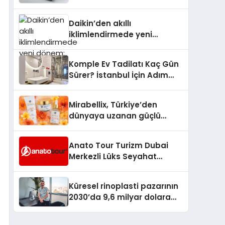
dönem: Madoka Plus
Türkiye’de
Daikin’den akıllı
iklimlendirmede yeni
dönem: Madoka Plus
Türkiye’de
Komple Ev Tadilatı Kaç Gün
Sürer? İstanbul İçin Adım
Adım Tadilat Süreci Rehberi
Mirabellix, Türkiye’den
dünyaya uzanan güçlü
büyümesini sürdürüyor
Anato Tour Turizm Dubai
Merkezli Lüks Seyahat
Hizmetleriyle Küresel
Turizmde Öne Çıkıyor
Küresel rinoplasti pazarının
2030’da 9,6 milyar dolara
ulaşması bekleniyor