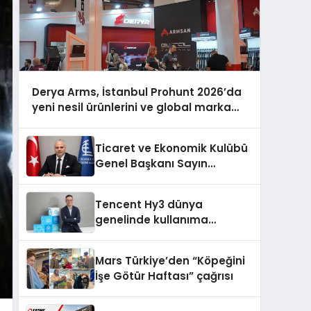
Derya Arms, İstanbul Prohunt 2026’da
yeni nesil ürünlerini ve global marka
vizyonunu sergiledi
Ticaret ve Ekonomik Kulübü
Genel Başkanı Sayın
Mehmet Ulutaş, ekonomiye
dair yaptığı açıklamada
Tencent Hy3 dünya
şunları kaydetti:
genelinde kullanıma
sunuldu
Mars Türkiye’den “Köpeğini
İşe Götür Haftası” çağrısı