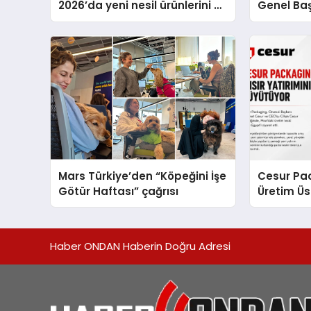
2026’da yeni nesil ürünlerini ve
Genel Ba
global marka vizyonunu
Ulutaş, e
sergiledi
açıklamad
Mars Türkiye’den “Köpeğini İşe
Cesur Pac
Götür Haftası” çağrısı
Üretim Ü
Haber ONDAN Haberin Doğru Adresi