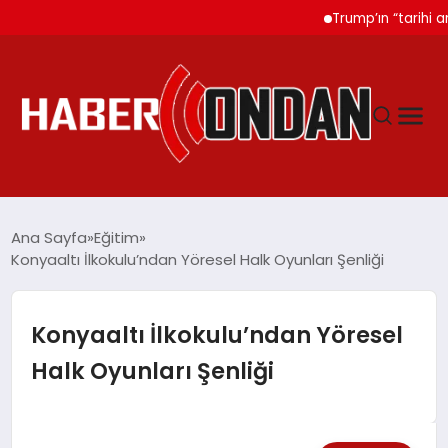
Trump’ın “tarihi anlaşm
GÜNDEM
Ana Sayfa
Eğitim
Konyaaltı İlkokulu’ndan Yöresel Halk Oyunları Şenliği
SIYASET
Konyaaltı İlkokulu’ndan Yöresel
DÜNYA
Halk Oyunları Şenliği
EKONOMI