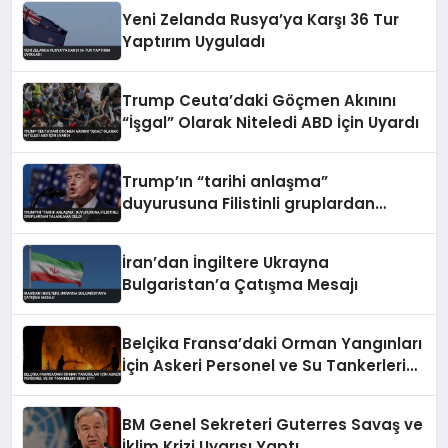
Yeni Zelanda Rusya’ya Karşı 36 Tur
Yaptırım Uyguladı
Trump Ceuta’daki Göçmen Akınını
“İşgal” Olarak Niteledi ABD İçin Uyardı
Trump’ın “tarihi anlaşma”
duyurusuna Filistinli gruplardan
yalanlama geldi
İran’dan İngiltere Ukrayna
Bulgaristan’a Çatışma Mesajı
Belçika Fransa’daki Orman Yangınları
İçin Askeri Personel ve Su Tankerleri
Sevk Etti
BM Genel Sekreteri Guterres Savaş ve
İklim Krizi Uyarısı Yaptı