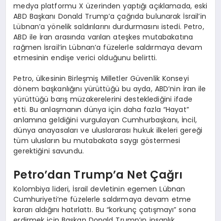
medya platformu X üzerinden yaptığı açıklamada, eski
ABD Başkanı Donald Trump’a çağrıda bulunarak İsrail’in
Lübnan’a yönelik saldırılarını durdurmasını istedi. Petro,
ABD ile İran arasında varılan ateşkes mutabakatına
rağmen İsrail’in Lübnan’a füzelerle saldırmaya devam
etmesinin endişe verici olduğunu belirtti.
Petro, ülkesinin Birleşmiş Milletler Güvenlik Konseyi
dönem başkanlığını yürüttüğü bu ayda, ABD’nin İran ile
yürüttüğü barış müzakerelerini desteklediğini ifade
etti. Bu anlaşmanın dünya için daha fazla “Hayat”
anlamına geldiğini vurgulayan Cumhurbaşkanı, İncil,
dünya anayasaları ve uluslararası hukuk ilkeleri gereği
tüm ulusların bu mutabakata saygı göstermesi
gerektiğini savundu.
Petro’dan Trump’a Net Çağrı
Kolombiya lideri, İsrail devletinin egemen Lübnan
Cumhuriyeti’ne füzelerle saldırmaya devam etme
kararı aldığını hatırlattı. Bu “korkunç çatışmayı” sona
erdirmek için Başkan Donald Trump’ın insanlık