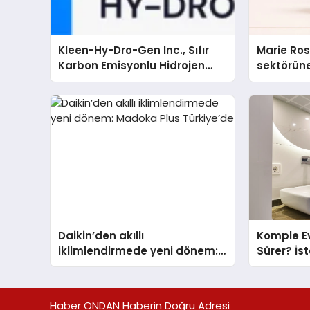
Kleen-Hy-Dro-Gen Inc., Sıfır
Marie Ro
Karbon Emisyonlu Hidrojen
sektörüne
Isıtma Teknolojisinde ISO ve
TSSA Düzenleyici Onaylarını
Aldı
Daikin’den akıllı
Komple Ev
iklimlendirmede yeni dönem:
Sürer? İs
Madoka Plus Türkiye’de
Adım Tadi
Haber ONDAN Haberin Doğru Adresi