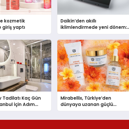
se kozmetik
Daikin’den akıllı
 giriş yaptı
iklimlendirmede yeni dönem:
Madoka Plus Türkiye’de
 Tadilatı Kaç Gün
Mirabellix, Türkiye’den
tanbul İçin Adım
dünyaya uzanan güçlü
lat Süreci Rehberi
büyümesini sürdürüyor