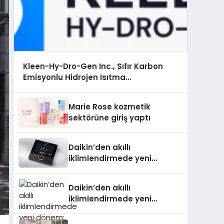
Kleen-Hy-Dro-Gen Inc., Sıfır Karbon
Emisyonlu Hidrojen Isıtma
Teknolojisinde ISO ve TSSA Düzenleyici
Onaylarını Aldı
Marie Rose kozmetik
sektörüne giriş yaptı
Daikin’den akıllı
iklimlendirmede yeni
dönem: Madoka Plus
Türkiye’de
Daikin’den akıllı
iklimlendirmede yeni
dönem: Madoka Plus
Türkiye’de