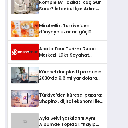
Komple Ev Tadilatı Kaç Gün
Sürer? İstanbul İçin Adım
Adım Tadilat Süreci Rehberi
Mirabellix, Türkiye’den
dünyaya uzanan güçlü
büyümesini sürdürüyor
Anato Tour Turizm Dubai
Merkezli Lüks Seyahat
Hizmetleriyle Küresel
Turizmde Öne Çıkıyor
Küresel rinoplasti pazarının
2030’da 9,6 milyar dolara
ulaşması bekleniyor
Türkiye’den küresel pazara:
ShopinX, dijital ekonomi ile
gerçek dünya alışverişini bir
araya getirmeyi hedefliyor
Ayla Selvi Şarkılarını Aynı
Albümde Topladı: “Kayıp