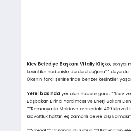
Kiev Belediye Başkanı Vitaliy Kliçko,
sosyal m
kesintiler nedeniyle durdurulduğunu** duyurdu. M
Ülkenin farklı şehirlerinde benzer kesintiler yaşa
Yerel basında
yer alan habere göre, **Kiev ve 
Başbakan Birinci Yardımcısı ve Enerji Bakanı De
**Romanya ile Moldova arasındaki 400 kilovoltlu
kilovoltluk hattın eş zamanlı devre dışı kalması
**Şmigal,** yaşanan durumun **Ukrayna’nın ele