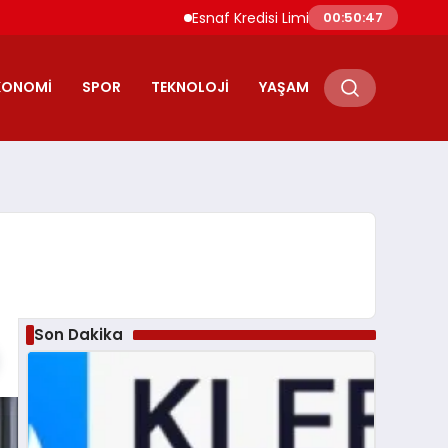
Esnaf Kredisi Limitleri ve Vade Süreleri Artırıl
00:50:48
KONOMI
SPOR
TEKNOLOJI
YAŞAM
Son Dakika