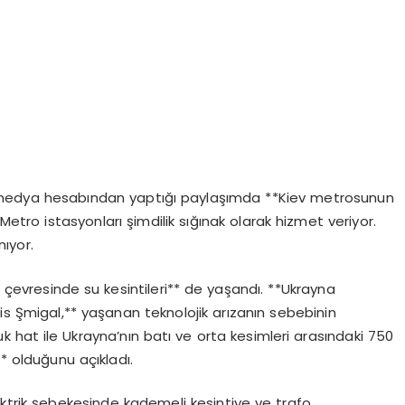
edya hesabından yaptığı paylaşımda **Kiev metrosunun
etro istasyonları şimdilik sığınak olarak hizmet veriyor.
nıyor.
çevresinde su kesintileri** de yaşandı. **Ukrayna
nis Şmigal,** yaşanan teknolojik arızanın sebebinin
k hat ile Ukrayna’nın batı ve orta kesimleri arasındaki 750
** olduğunu açıkladı.
ktrik şebekesinde kademeli kesintiye ve trafo