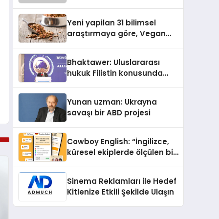
Kasetler 1” 31 Temmuz’da
Yayında
Yeni yapilan 31 bilimsel
araştırmaya göre, Vegan
Köpek Maması ve Vegan
Kedi Mamasının İyi
Bhaktawer: Uluslararası
Sindirildiğini Ortaya Koydu
hukuk Filistin konusunda
çifte standart uyguluyor
Yunan uzman: Ukrayna
savaşı bir ABD projesi
Cowboy English: “İngilizce,
küresel ekiplerde ölçülen bir
iş yetkinliğine dönüşüyor”
Sinema Reklamları ile Hedef
Kitlenize Etkili Şekilde Ulaşın