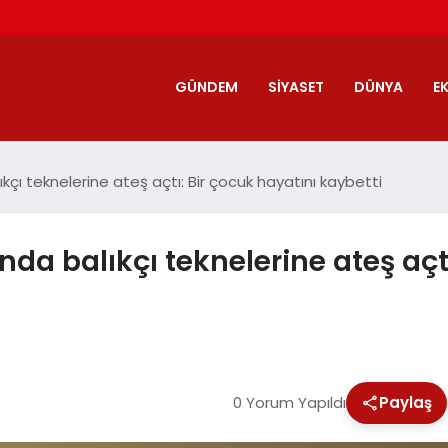
GÜNDEM
SIYASET
DÜNYA
E
lıkçı teknelerine ateş açtı: Bir çocuk hayatını kaybetti
rında balıkçı teknelerine ateş aç
0 Yorum Yapıldı
Paylaş