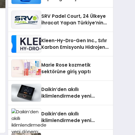
Telegram’da Aradığınız
Topluluğa Daha Hızlı Ulaşın
SRV Padel Court, 24 Ülkeye
İhracat Yapan Türkiye’nin
Padel Kortu Üretim Gücü
Kleen-Hy-Dro-Gen Inc., Sıfır
Karbon Emisyonlu Hidrojen
Isıtma Teknolojisinde ISO ve
TSSA Düzenleyici Onaylarını
Marie Rose kozmetik
Aldı
sektörüne giriş yaptı
Daikin’den akıllı
iklimlendirmede yeni
dönem: Madoka Plus
Türkiye’de
Daikin’den akıllı
iklimlendirmede yeni
dönem: Madoka Plus
Türkiye’de