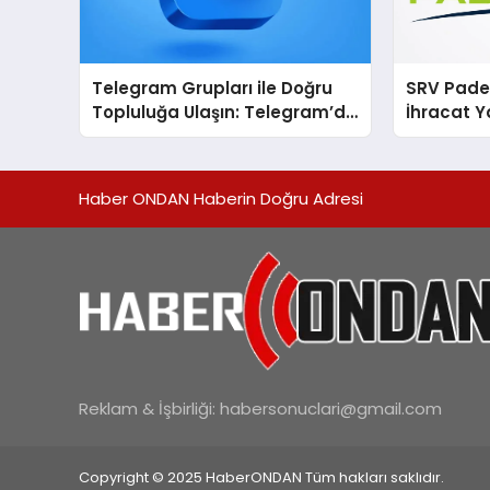
Telegram Grupları ile Doğru
SRV Padel
Topluluğa Ulaşın: Telegram’da
İhracat Y
Aradığınız Topluluğa Daha
Padel Ko
Hızlı Ulaşın
Haber ONDAN Haberin Doğru Adresi
Reklam & İşbirliği:
habersonuclari@gmail.com
Copyright © 2025 HaberONDAN Tüm hakları saklıdır.