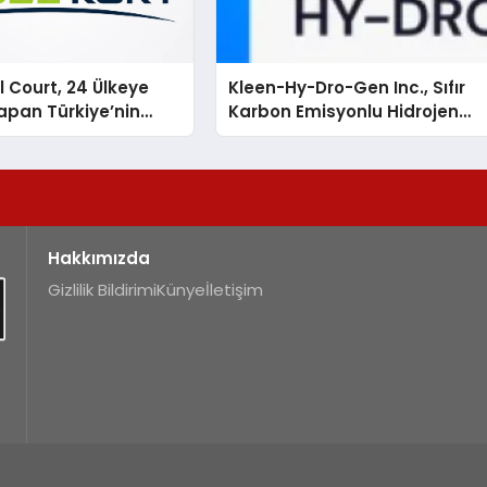
 Court, 24 Ülkeye
Kleen-Hy-Dro-Gen Inc., Sıfır
apan Türkiye’nin
Karbon Emisyonlu Hidrojen
rtu Üretim Gücü
Isıtma Teknolojisinde ISO ve
TSSA Düzenleyici Onaylarını
Aldı
Hakkımızda
Gizlilik Bildirimi
Künye
İletişim