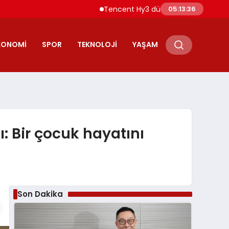
Tencent Hy3 dünya genelinde kullanıma
05:13:37
KONOMI
SPOR
TEKNOLOJI
YAŞAM
tı: Bir çocuk hayatını
Son Dakika