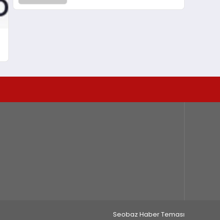
Kasetler 1” 31 Temmuz’da
Yayında
Seobaz Haber Teması