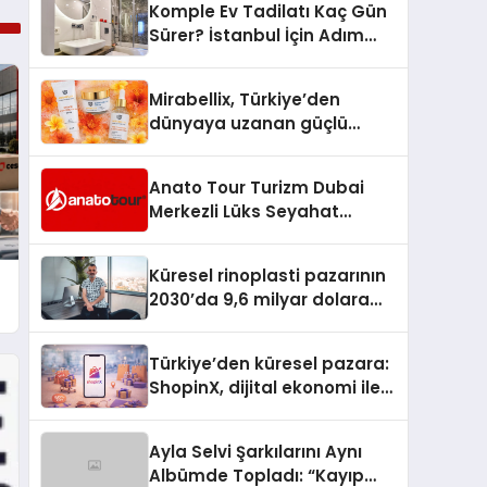
Komple Ev Tadilatı Kaç Gün
Sürer? İstanbul İçin Adım
Adım Tadilat Süreci Rehberi
Mirabellix, Türkiye’den
dünyaya uzanan güçlü
büyümesini sürdürüyor
Anato Tour Turizm Dubai
Merkezli Lüks Seyahat
Hizmetleriyle Küresel
Turizmde Öne Çıkıyor
Küresel rinoplasti pazarının
2030’da 9,6 milyar dolara
ulaşması bekleniyor
Türkiye’den küresel pazara:
ShopinX, dijital ekonomi ile
gerçek dünya alışverişini bir
araya getirmeyi hedefliyor
Ayla Selvi Şarkılarını Aynı
Albümde Topladı: “Kayıp