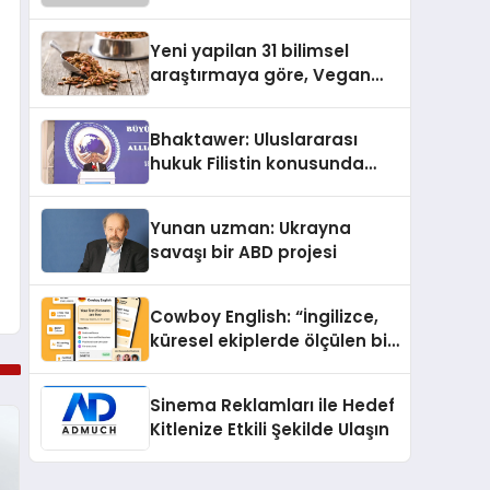
Kasetler 1” 31 Temmuz’da
Yayında
Yeni yapilan 31 bilimsel
araştırmaya göre, Vegan
Köpek Maması ve Vegan
Kedi Mamasının İyi
Bhaktawer: Uluslararası
Sindirildiğini Ortaya Koydu
hukuk Filistin konusunda
çifte standart uyguluyor
Yunan uzman: Ukrayna
savaşı bir ABD projesi
Cowboy English: “İngilizce,
küresel ekiplerde ölçülen bir
iş yetkinliğine dönüşüyor”
Sinema Reklamları ile Hedef
Kitlenize Etkili Şekilde Ulaşın