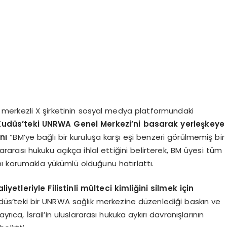
D merkezli X şirketinin sosyal medya platformundaki
udüs’teki UNRWA Genel Merkezi’ni basarak yerleşkeye
nı
“BM’ye bağlı bir kuruluşa karşı eşi benzeri görülmemiş bir
luslararası hukuku açıkça ihlal ettiğini belirterek, BM üyesi tüm
ını korumakla yükümlü olduğunu hatırlattı.
yetleriyle Filistinli mülteci kimliğini silmek için
udüs’teki bir UNRWA sağlık merkezine düzenlediği baskın ve
rıca, İsrail’in uluslararası hukuka aykırı davranışlarının