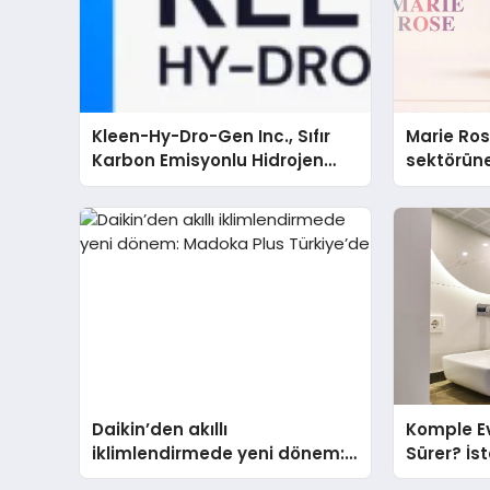
Kleen-Hy-Dro-Gen Inc., Sıfır
Marie Ro
Karbon Emisyonlu Hidrojen
sektörüne
Isıtma Teknolojisinde ISO ve
TSSA Düzenleyici Onaylarını
Aldı
Daikin’den akıllı
Komple Ev
iklimlendirmede yeni dönem:
Sürer? İs
Madoka Plus Türkiye’de
Adım Tadi