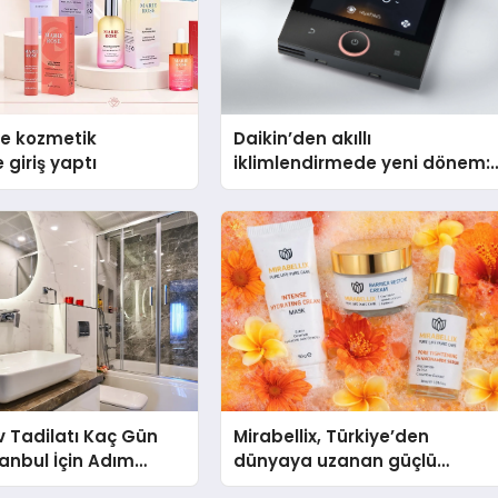
se kozmetik
Daikin’den akıllı
 giriş yaptı
iklimlendirmede yeni dönem:
Madoka Plus Türkiye’de
 Tadilatı Kaç Gün
Mirabellix, Türkiye’den
tanbul İçin Adım
dünyaya uzanan güçlü
lat Süreci Rehberi
büyümesini sürdürüyor