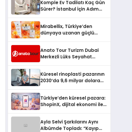
Komple Ev Tadilatı Kaç Gün
Sürer? İstanbul İçin Adım
Adım Tadilat Süreci Rehberi
Mirabellix, Türkiye’den
dünyaya uzanan güçlü
büyümesini sürdürüyor
Anato Tour Turizm Dubai
Merkezli Lüks Seyahat
Hizmetleriyle Küresel
Turizmde Öne Çıkıyor
Küresel rinoplasti pazarının
2030’da 9,6 milyar dolara
ulaşması bekleniyor
Türkiye’den küresel pazara:
ShopinX, dijital ekonomi ile
gerçek dünya alışverişini bir
araya getirmeyi hedefliyor
Ayla Selvi Şarkılarını Aynı
Albümde Topladı: “Kayıp