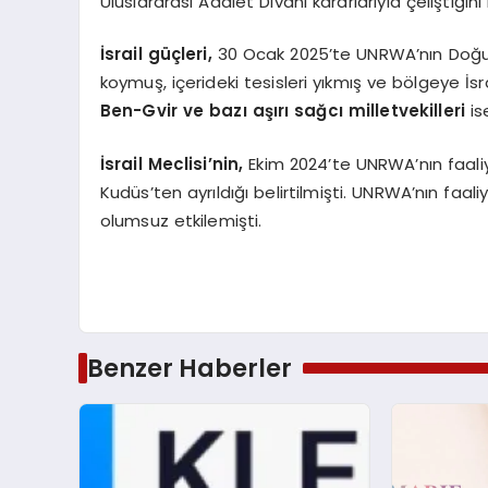
Uluslararası Adalet Divanı kararlarıyla çeliştiğini b
İsrail güçleri,
30 Ocak 2025’te UNRWA’nın Doğu 
koymuş, içerideki tesisleri yıkmış ve bölgeye İsr
Ben-Gvir ve bazı aşırı sağcı milletvekilleri
is
İsrail Meclisi’nin,
Ekim 2024’te UNRWA’nın faaliy
Kudüs’ten ayrıldığı belirtilmişti. UNRWA’nın faali
olumsuz etkilemişti.
Benzer Haberler