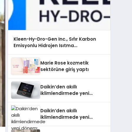
Kleen-Hy-Dro-Gen Inc., Sıfır Karbon
Emisyonlu Hidrojen Isıtma
Teknolojisinde ISO ve TSSA Düzenleyici
Onaylarını Aldı
Marie Rose kozmetik
sektörüne giriş yaptı
Daikin’den akıllı
iklimlendirmede yeni
dönem: Madoka Plus
Türkiye’de
Daikin’den akıllı
iklimlendirmede yeni
dönem: Madoka Plus
Türkiye’de