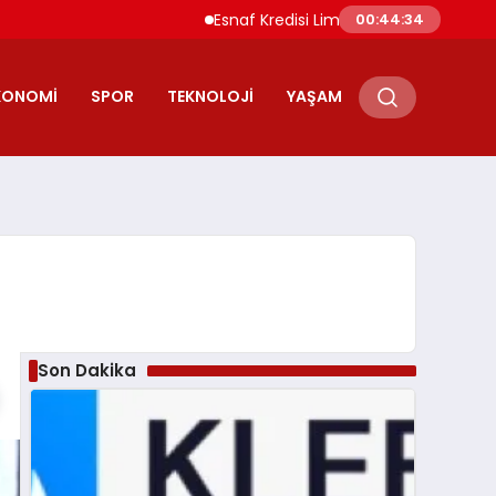
Esnaf Kredisi Limitleri ve Vade Süreleri Artırıl
00:44:35
KONOMI
SPOR
TEKNOLOJI
YAŞAM
Son Dakika