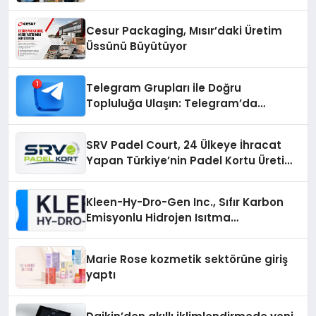
Cesur Packaging, Mısır’daki Üretim
Üssünü Büyütüyor
Telegram Grupları ile Doğru
Topluluğa Ulaşın: Telegram’da
Aradığınız Topluluğa Daha Hızlı Ulaşın
SRV Padel Court, 24 Ülkeye İhracat
Yapan Türkiye’nin Padel Kortu Üretim
Gücü
Kleen-Hy-Dro-Gen Inc., Sıfır Karbon
Emisyonlu Hidrojen Isıtma
Teknolojisinde ISO ve TSSA
Düzenleyici Onaylarını Aldı
Marie Rose kozmetik sektörüne giriş
yaptı