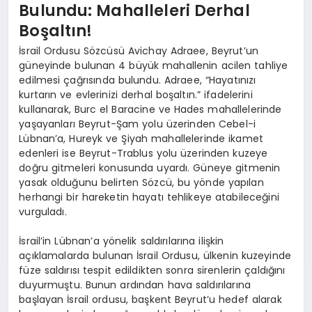
Bulundu: Mahalleleri Derhal
Boşaltın!
İsrail Ordusu Sözcüsü Avichay Adraee, Beyrut’un
güneyinde bulunan 4 büyük mahallenin acilen tahliye
edilmesi çağrısında bulundu. Adraee, “Hayatınızı
kurtarın ve evlerinizi derhal boşaltın.” ifadelerini
kullanarak, Burc el Baracine ve Hades mahallelerinde
yaşayanları Beyrut-Şam yolu üzerinden Cebel-i
Lübnan’a, Hureyk ve Şiyah mahallelerinde ikamet
edenleri ise Beyrut-Trablus yolu üzerinden kuzeye
doğru gitmeleri konusunda uyardı. Güneye gitmenin
yasak olduğunu belirten Sözcü, bu yönde yapılan
herhangi bir hareketin hayatı tehlikeye atabileceğini
vurguladı.
İsrail’in Lübnan’a yönelik saldırılarına ilişkin
açıklamalarda bulunan İsrail Ordusu, ülkenin kuzeyinde
füze saldırısı tespit edildikten sonra sirenlerin çaldığını
duyurmuştu. Bunun ardından hava saldırılarına
başlayan İsrail ordusu, başkent Beyrut’u hedef alarak