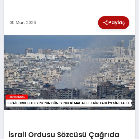
SPOR
Paylaş
05 Mart 2026
TEKNOLOJI
YAŞAM
İsrail Ordusu Sözcüsü Çağrıda