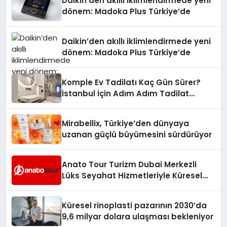
Daikin’den akıllı iklimlendirmede yeni
dönem: Madoka Plus Türkiye’de
Daikin’den akıllı iklimlendirmede yeni
dönem: Madoka Plus Türkiye’de
Komple Ev Tadilatı Kaç Gün Sürer?
İstanbul İçin Adım Adım Tadilat
Süreci Rehberi
Mirabellix, Türkiye’den dünyaya
uzanan güçlü büyümesini sürdürüyor
Anato Tour Turizm Dubai Merkezli
Lüks Seyahat Hizmetleriyle Küresel
Turizmde Öne Çıkıyor
Küresel rinoplasti pazarının 2030’da
9,6 milyar dolara ulaşması bekleniyor