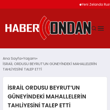
Yeni Zelanda Rusya’ya 
GÜNDEM
Ana Sayfa
Yaşam
İSRAİL ORDUSU BEYRUT’UN GÜNEYİNDEKİ MAHALLELERİN
TAHLİYESİNİ TALEP ETTİ
SIYASET
DÜNYA
İSRAİL ORDUSU BEYRUT’UN
GÜNEYİNDEKİ MAHALLELERİN
EKONOMI
TAHLİYESİNİ TALEP ETTİ