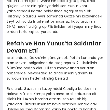
Filistin resmi ajansı WAFA’nın bildirdiğine göre, İsrail
güçleri Gazze’nin güneyindeki Han Yunus kenti
yakınlarındaki Karara beldesinde açtığı ateşle bir
Filistinliyi öldürdü. Aynı zamanda Gazze’nin kuzeyindeki
Beyt Lahiya’da İsrail’e ait bir insansız hava aracının
(İHA) hedef aldığı grup Filistinliden biri yaşamını yitirdi,
birden fazla kişi ise yaralandı.
Refah ve Han Yunus’ta Saldırılar
Devam Etti
İsrail ordusu, Gazze’nin güneyindeki Refah kentinde yer
alan Mevasi bölgesinde de ateş açarak 2 Filistinlinin
ölümüne neden oldu. Filistin medyasında yer alan
haberlerde, Mevasi’deki saldırıda insani yardım tırı
sürücülerinin hedef alındığı belirtildi.
Ek olarak, Gazze’nin kuzeyindeki Cibaliya beldesinin
Halave Mülteci Kampı yakınlarına İsrail ordusuna ait
silahlı bir İHA’nın bomba atması sonucu bir kişi
yaralandı. İsrail’in insansız hava aracının Jabalia’daki
Halawa Mülteci Kampı’na yakın bir noktaya bomba