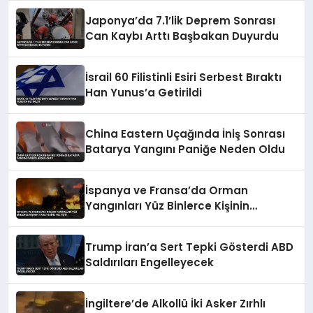
Japonya’da 7.1’lik Deprem Sonrası
Can Kaybı Arttı Başbakan Duyurdu
İsrail 60 Filistinli Esiri Serbest Bıraktı
Han Yunus’a Getirildi
China Eastern Uçağında İniş Sonrası
Batarya Yangını Paniğe Neden Oldu
İspanya ve Fransa’da Orman
Yangınları Yüz Binlerce Kişinin
Tahliyesine Yol Açtı
Trump İran’a Sert Tepki Gösterdi ABD
Saldırıları Engelleyecek
İngiltere’de Alkollü İki Asker Zırhlı