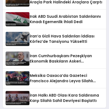
Araçla Park Halindeki Araçlara Çarptı
Irak ABD Suudi Arabistan Saldırılarını
Kınadı Egemenlik İhlali Dedi
İran’a Gizli Hava Saldırıları İddiası
Körfez’de Tansiyonu Yükseltti
İran Cumhurbaşkanı Pezeşkiyan
Ekonomik Baskıların Askeri
Kazanımlara Zarar Verebileceği
Uyarısı Yaptı
Meksika Oaxaca’da Gazeteci
Francisco Alejandro Leyva Silahlı
Saldırıda Hayatını Kaybetti
İran Halkı ABD Olası Kara Saldırısına
Karşı Silahlı Sahil Devriyesi Başlattı