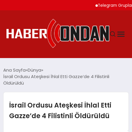
Telegram Grupları ile D
GÜNDEM
Ana Sayfa
Dünya
İsrail Ordusu Ateşkesi İhlal Etti Gazze’de 4 Filistinli
Öldürüldü
SIYASET
DÜNYA
İsrail Ordusu Ateşkesi İhlal Etti
Gazze’de 4 Filistinli Öldürüldü
EKONOMI