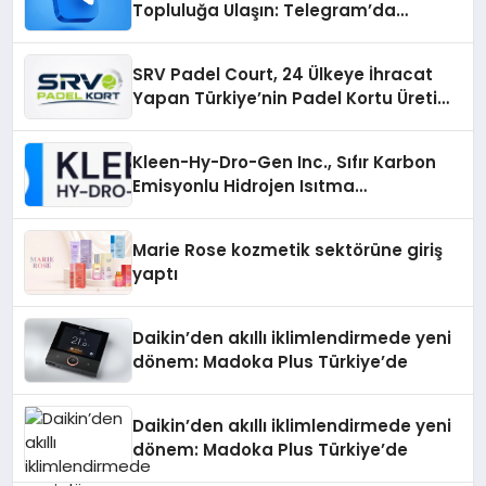
Topluluğa Ulaşın: Telegram’da
Aradığınız Topluluğa Daha Hızlı Ulaşın
SRV Padel Court, 24 Ülkeye İhracat
Yapan Türkiye’nin Padel Kortu Üretim
Gücü
Kleen-Hy-Dro-Gen Inc., Sıfır Karbon
Emisyonlu Hidrojen Isıtma
Teknolojisinde ISO ve TSSA
Düzenleyici Onaylarını Aldı
Marie Rose kozmetik sektörüne giriş
yaptı
Daikin’den akıllı iklimlendirmede yeni
dönem: Madoka Plus Türkiye’de
Daikin’den akıllı iklimlendirmede yeni
dönem: Madoka Plus Türkiye’de