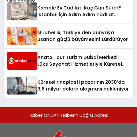
Komple Ev Tadilatı Kaç Gün Sürer?
İstanbul İçin Adım Adım Tadilat
Süreci Rehberi
Mirabellix, Türkiye’den dünyaya
uzanan güçlü büyümesini sürdürüyor
Anato Tour Turizm Dubai Merkezli
Lüks Seyahat Hizmetleriyle Küresel
Turizmde Öne Çıkıyor
Küresel rinoplasti pazarının 2030’da
9,6 milyar dolara ulaşması bekleniyor
Haber ONDAN Haberin Doğru Adresi