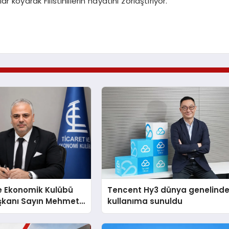
 koyarak Filistinlilerin hayatını zorlaştırıyor.
e Ekonomik Kulübü
Tencent Hy3 dünya genelind
şkanı Sayın Mehmet
kullanıma sunuldu
konomiye dair yaptığı
a şunları kaydetti: