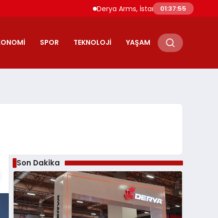
Derya Arms, İstanbul Prohunt 2026’da yen
01:37:55
KONOMI
SPOR
TEKNOLOJI
YAŞAM
Son Dakika