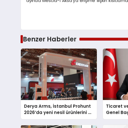
ayında Mescid-i Aksa’ya erişime ilişkin kısıtlamalar
Benzer Haberler
Derya Arms, İstanbul Prohunt
Ticaret v
2026’da yeni nesil ürünlerini ve
Genel Ba
global marka vizyonunu
Ulutaş, e
sergiledi
açıklamad