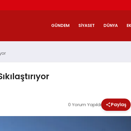
GÜNDEM
SIYASET
DÜNYA
E
ıyor
Sıkılaştırıyor
0 Yorum Yapıldı
Paylaş