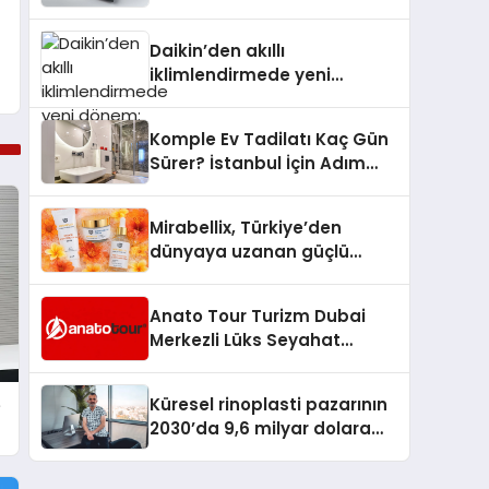
dönem: Madoka Plus
Türkiye’de
Daikin’den akıllı
iklimlendirmede yeni
dönem: Madoka Plus
Türkiye’de
Komple Ev Tadilatı Kaç Gün
Sürer? İstanbul İçin Adım
Adım Tadilat Süreci Rehberi
Mirabellix, Türkiye’den
dünyaya uzanan güçlü
büyümesini sürdürüyor
Anato Tour Turizm Dubai
Merkezli Lüks Seyahat
Hizmetleriyle Küresel
Turizmde Öne Çıkıyor
Küresel rinoplasti pazarının
e
2030’da 9,6 milyar dolara
ulaşması bekleniyor