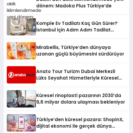
dönem: Madoka Plus Türkiye’de
Komple Ev Tadilatı Kaç Gün Sürer?
İstanbul İçin Adım Adım Tadilat
Süreci Rehberi
Mirabellix, Türkiye’den dünyaya
uzanan güçlü büyümesini sürdürüyor
Anato Tour Turizm Dubai Merkezli
Lüks Seyahat Hizmetleriyle Küresel
Turizmde Öne Çıkıyor
Küresel rinoplasti pazarının 2030’da
9,6 milyar dolara ulaşması bekleniyor
Türkiye’den küresel pazara: ShopinX,
dijital ekonomi ile gerçek dünya
alışverişini bir araya getirmeyi