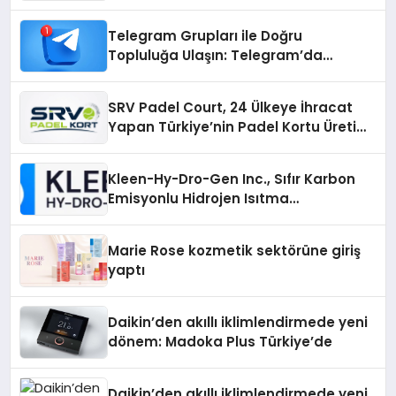
Telegram Grupları ile Doğru
Topluluğa Ulaşın: Telegram’da
Aradığınız Topluluğa Daha Hızlı Ulaşın
SRV Padel Court, 24 Ülkeye İhracat
Yapan Türkiye’nin Padel Kortu Üretim
Gücü
Kleen-Hy-Dro-Gen Inc., Sıfır Karbon
Emisyonlu Hidrojen Isıtma
Teknolojisinde ISO ve TSSA
Düzenleyici Onaylarını Aldı
Marie Rose kozmetik sektörüne giriş
yaptı
Daikin’den akıllı iklimlendirmede yeni
dönem: Madoka Plus Türkiye’de
Daikin’den akıllı iklimlendirmede yeni