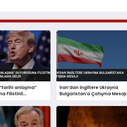
“tarihi anlaşma”
İran’dan İngiltere Ukrayna
 Filistinli
Bulgaristan’a Çatışma Mesajı
an yalanlama geldi