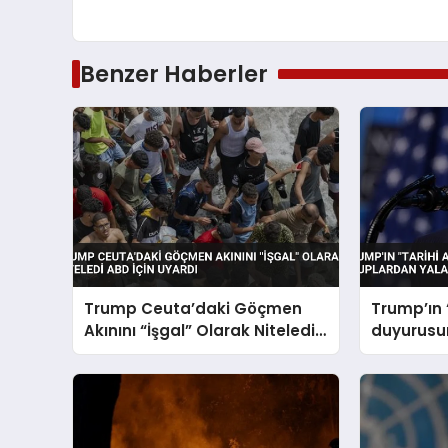
Benzer Haberler
Trump Ceuta’daki Göçmen
Trump’ın 
Akınını “İşgal” Olarak Niteledi
duyurusuna
ABD İçin Uyardı
gruplard