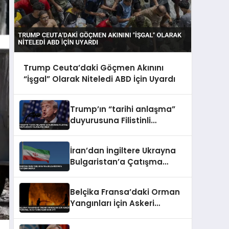
Trump Ceuta’daki Göçmen Akınını
“İşgal” Olarak Niteledi ABD İçin Uyardı
Trump’ın “tarihi anlaşma”
duyurusuna Filistinli
gruplardan yalanlama geldi
İran’dan İngiltere Ukrayna
Bulgaristan’a Çatışma
Mesajı
Belçika Fransa’daki Orman
Yangınları İçin Askeri
Personel ve Su Tankerleri
Sevk Etti