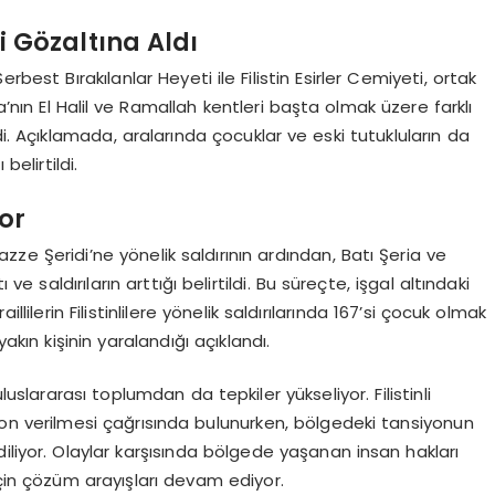
iyi Gözaltına Aldı
erbest Bırakılanlar Heyeti ile Filistin Esirler Cemiyeti, ortak
a’nın El Halil ve Ramallah kentleri başta olmak üzere farklı
di. Açıklamada, aralarında çocuklar ve eski tutukluların da
belirtildi.
yor
e Şeridi’ne yönelik saldırının ardından, Batı Şeria ve
 ve saldırıların arttığı belirtildi. Bu süreçte, işgal altındaki
illilerin Filistinlilere yönelik saldırılarında 167’si çocuk olmak
yakın kişinin yaralandığı açıklandı.
luslararası toplumdan da tepkiler yükseliyor. Filistinli
ına son verilmesi çağrısında bulunurken, bölgedeki tansiyonun
iliyor. Olaylar karşısında bölgede yaşanan insan hakları
için çözüm arayışları devam ediyor.