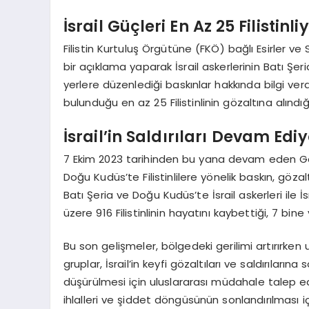
İsrail Güçleri En Az 25 Filistinl
Filistin Kurtuluş Örgütüne (FKÖ) bağlı Esirler ve S
bir açıklama yaparak İsrail askerlerinin Batı Şeri
yerlere düzenlediği baskınlar hakkında bilgi ver
bulunduğu en az 25 Filistinlinin gözaltına alındığı 
İsrail’in Saldırıları Devam Edi
7 Ekim 2023 tarihinden bu yana devam eden Gazz
Doğu Kudüs’te Filistinlilere yönelik baskın, gözaltı
Batı Şeria ve Doğu Kudüs’te İsrail askerleri ile İsra
üzere 916 Filistinlinin hayatını kaybettiği, 7 bine 
Bu son gelişmeler, bölgedeki gerilimi artırırken u
gruplar, İsrail’in keyfi gözaltıları ve saldırılar
düşürülmesi için uluslararası müdahale talep ed
ihlalleri ve şiddet döngüsünün sonlandırılması 