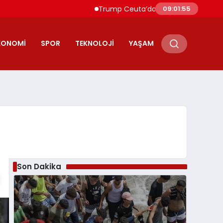
Trump Ceuta’daki Göçmen Akınını “İşgal” O
09:01:56
KONOMI
SPOR
TEKNOLOJI
YAŞAM
Son Dakika