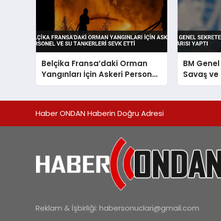
Belçika Fransa’daki Orman
BM Genel 
Yangınları İçin Askeri Personel
Savaş ve İ
ve Su Tankerleri Sevk Etti
Yaptı
Haber ONDAN Haberin Doğru Adresi
Reklam & İşbirliği:
habersonuclari@gmail.com