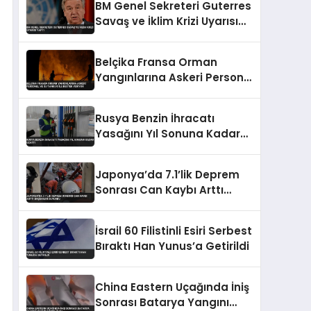
BM Genel Sekreteri Guterres
Savaş ve İklim Krizi Uyarısı
Yaptı
Belçika Fransa Orman
Yangınlarına Askeri Personel
ve Su Tankeri ile Destek
Veriyor
Rusya Benzin İhracatı
Yasağını Yıl Sonuna Kadar
Uzattı
Japonya’da 7.1’lik Deprem
Sonrası Can Kaybı Arttı
Başbakan Duyurdu
İsrail 60 Filistinli Esiri Serbest
Bıraktı Han Yunus’a Getirildi
China Eastern Uçağında İniş
Sonrası Batarya Yangını