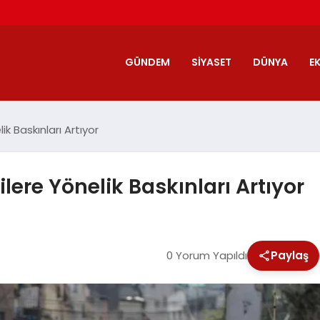
GÜNDEM
SIYASET
DÜNYA
E
elik Baskınları Artıyor
nlilere Yönelik Baskınları Artıyor
0 Yorum Yapıldı
Paylaş