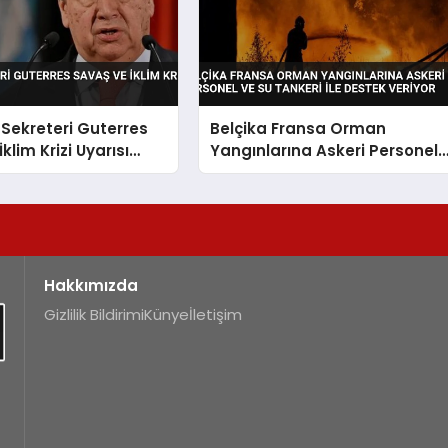
Sekreteri Guterres
Belçika Fransa Orman
klim Krizi Uyarısı
Yangınlarına Askeri Personel
ve Su Tankeri ile Destek
Veriyor
Hakkımızda
Gizlilik Bildirimi
Künye
İletişim