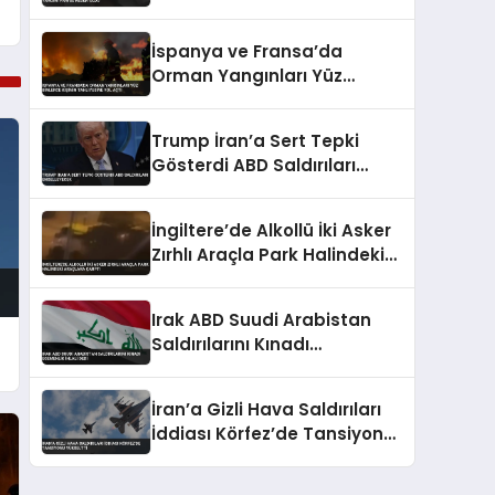
Paniğe Neden Oldu
İspanya ve Fransa’da
Orman Yangınları Yüz
Binlerce Kişinin Tahliyesine
Yol Açtı
Trump İran’a Sert Tepki
Gösterdi ABD Saldırıları
Engelleyecek
İngiltere’de Alkollü İki Asker
Zırhlı Araçla Park Halindeki
Araçlara Çarptı
Irak ABD Suudi Arabistan
Saldırılarını Kınadı
Egemenlik İhlali Dedi
İran’a Gizli Hava Saldırıları
İddiası Körfez’de Tansiyonu
Yükseltti