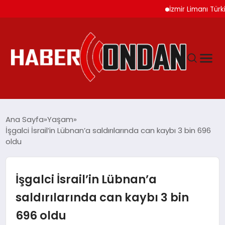
İzmir Limanı Türkiye Va
GÜNDEM
Ana Sayfa
Yaşam
İşgalci İsrail’in Lübnan’a saldırılarında can kaybı 3 bin 696
oldu
SIYASET
DÜNYA
İşgalci İsrail’in Lübnan’a
saldırılarında can kaybı 3 bin
EKONOMI
696 oldu