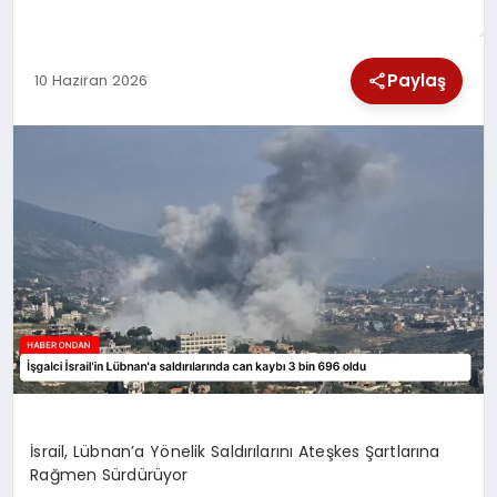
SPOR
Paylaş
10 Haziran 2026
TEKNOLOJI
YAŞAM
İsrail, Lübnan’a Yönelik Saldırılarını Ateşkes Şartlarına
Rağmen Sürdürüyor