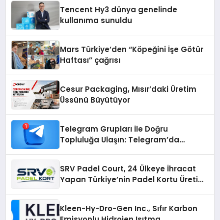
şunları kaydetti:
Tencent Hy3 dünya genelinde
kullanıma sunuldu
Mars Türkiye’den “Köpeğini İşe Götür
Haftası” çağrısı
Cesur Packaging, Mısır’daki Üretim
Üssünü Büyütüyor
Telegram Grupları ile Doğru
Topluluğa Ulaşın: Telegram’da
Aradığınız Topluluğa Daha Hızlı Ulaşın
SRV Padel Court, 24 Ülkeye İhracat
Yapan Türkiye’nin Padel Kortu Üretim
Gücü
Kleen-Hy-Dro-Gen Inc., Sıfır Karbon
Emisyonlu Hidrojen Isıtma