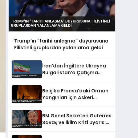
Trump’ın “tarihi anlaşma” duyurusuna
Filistinli gruplardan yalanlama geldi
İran’dan İngiltere Ukrayna
Bulgaristan’a Çatışma
Mesajı
Belçika Fransa’daki Orman
Yangınları İçin Askeri
Personel ve Su Tankerleri
Sevk Etti
BM Genel Sekreteri Guterres
Savaş ve İklim Krizi Uyarısı
Yaptı