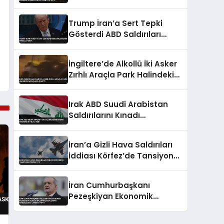
Binlerce Kişinin Tahliyesine
Yol Açtı
Trump İran’a Sert Tepki
Gösterdi ABD Saldırıları
Engelleyecek
İngiltere’de Alkollü İki Asker
Zırhlı Araçla Park Halindeki
Araçlara Çarptı
Irak ABD Suudi Arabistan
Saldırılarını Kınadı
Egemenlik İhlali Dedi
İran’a Gizli Hava Saldırıları
İddiası Körfez’de Tansiyonu
Yükseltti
İran Cumhurbaşkanı
Pezeşkiyan Ekonomik
Baskıların Askeri
Kazanımlara Zarar