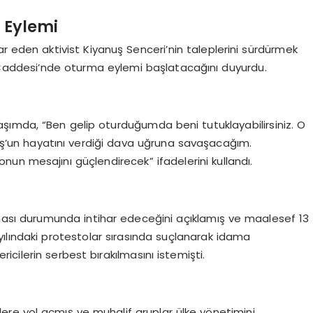
k Eylemi
har eden aktivist Kiyanuş Senceri’nin taleplerini sürdürmek
r Caddesi’nde oturma eylemi başlatacağını duyurdu.
şımda, “Ben gelip oturduğumda beni tutuklayabilirsiniz. O
uş’un hayatını verdiği dava uğruna savaşacağım.
un mesajını güçlendirecek” ifadelerini kullandı.
ması durumunda intihar edeceğini açıklamış ve maalesef 13
yılındaki protestolar sırasında suçlanarak idama
cilerin serbest bırakılmasını istemişti.
ere yol açmış ve muhalif gruplar ülke yönetimini