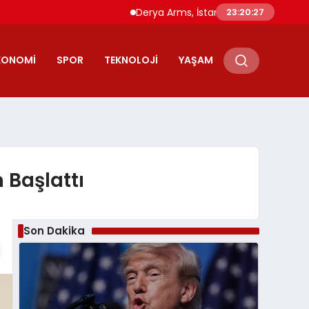
Derya Arms, İstanbul Prohunt 2026’da yeni
23:20:28
KONOMI
SPOR
TEKNOLOJI
YAŞAM
 Başlattı
Son Dakika