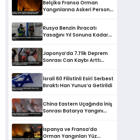
Belçika Fransa Orman
Yangınlarına Askeri Personel
ve Su Tankeri ile Destek
Veriyor
Rusya Benzin İhracatı
Yasağını Yıl Sonuna Kadar
Uzattı
Japonya’da 7.1’lik Deprem
Sonrası Can Kaybı Arttı
Başbakan Duyurdu
İsrail 60 Filistinli Esiri Serbest
Bıraktı Han Yunus’a Getirildi
China Eastern Uçağında İniş
Sonrası Batarya Yangını
Paniğe Neden Oldu
İspanya ve Fransa’da
Orman Yangınları Yüz