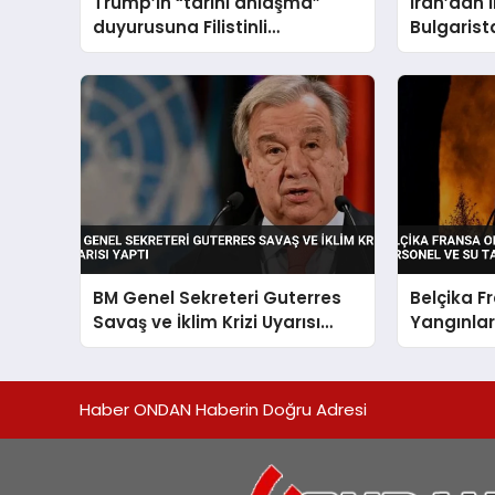
Trump’ın “tarihi anlaşma”
İran’dan 
duyurusuna Filistinli
Bulgarist
gruplardan yalanlama geldi
BM Genel Sekreteri Guterres
Belçika 
Savaş ve İklim Krizi Uyarısı
Yangınlar
Yaptı
ve Su Tan
Veriyor
Haber ONDAN Haberin Doğru Adresi