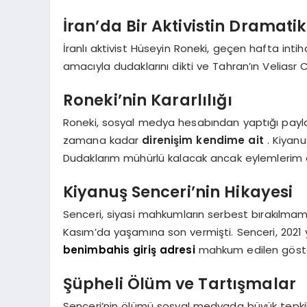
İran’da Bir Aktivistin Dramati
İranlı aktivist Hüseyin Roneki, geçen hafta inti
amacıyla dudaklarını dikti ve Tahran’ın Velias
Roneki’nin Kararlılığı
Roneki, sosyal medya hesabından yaptığı payla
zamana kadar
direnişim kendime ait
. Kiyan
Dudaklarım mühürlü kalacak ancak eylemlerim on
Kiyanuş Senceri’nin Hikayesi
Senceri, siyasi mahkumların serbest bırakılma
Kasım’da yaşamına son vermişti. Senceri, 2021 
benimbahis giriş adresi
mahkum edilen gösteri
Şüpheli Ölüm ve Tartışmalar
Senceri’nin ölümü sosyal medyada büyük tepkil