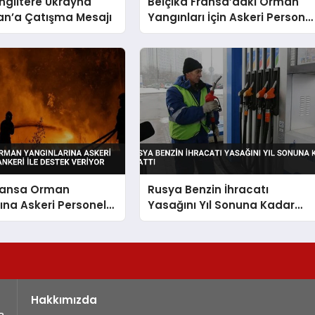
İngiltere Ukrayna
Belçika Fransa’daki Orman
an’a Çatışma Mesajı
Yangınları İçin Askeri Persone
ve Su Tankerleri Sevk Etti
Fransa Orman
Rusya Benzin İhracatı
ına Askeri Personel
Yasağını Yıl Sonuna Kadar
keri ile Destek
Uzattı
Hakkımızda