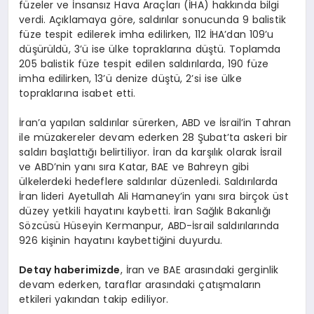
füzeler ve İnsansız Hava Araçları (İHA) hakkında bilgi
verdi. Açıklamaya göre, saldırılar sonucunda 9 balistik
füze tespit edilerek imha edilirken, 112 İHA’dan 109’u
düşürüldü, 3’ü ise ülke topraklarına düştü. Toplamda
205 balistik füze tespit edilen saldırılarda, 190 füze
imha edilirken, 13’ü denize düştü, 2’si ise ülke
topraklarına isabet etti.
İran’a yapılan saldırılar sürerken, ABD ve İsrail’in Tahran
ile müzakereler devam ederken 28 Şubat’ta askeri bir
saldırı başlattığı belirtiliyor. İran da karşılık olarak İsrail
ve ABD’nin yanı sıra Katar, BAE ve Bahreyn gibi
ülkelerdeki hedeflere saldırılar düzenledi. Saldırılarda
İran lideri Ayetullah Ali Hamaney’in yanı sıra birçok üst
düzey yetkili hayatını kaybetti. İran Sağlık Bakanlığı
Sözcüsü Hüseyin Kermanpur, ABD-İsrail saldırılarında
926 kişinin hayatını kaybettiğini duyurdu.
Detay haberimizde
, İran ve BAE arasındaki gerginlik
devam ederken, taraflar arasındaki çatışmaların
etkileri yakından takip ediliyor.