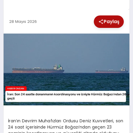
SPOR
Paylaş
28 Mayıs 2026
TEKNOLOJI
YAŞAM
İran’ın Devrim Muhafızları Ordusu Deniz Kuvvetleri, son
24 saat içerisinde Hürmüz Boğazı’ndan geçen 23