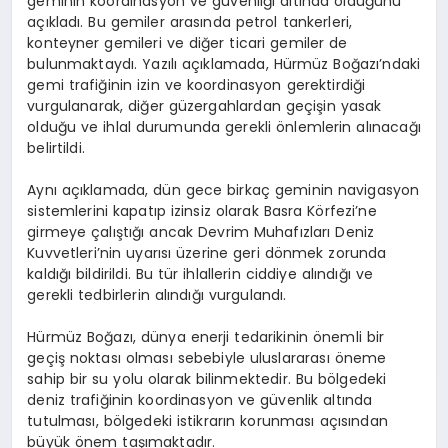
geminin koordinasyon ve güvenliği altında olduğunu
açıkladı. Bu gemiler arasında petrol tankerleri,
konteyner gemileri ve diğer ticari gemiler de
bulunmaktaydı. Yazılı açıklamada, Hürmüz Boğazı’ndaki
gemi trafiğinin izin ve koordinasyon gerektirdiği
vurgulanarak, diğer güzergahlardan geçişin yasak
olduğu ve ihlal durumunda gerekli önlemlerin alınacağı
belirtildi.
Aynı açıklamada, dün gece birkaç geminin navigasyon
sistemlerini kapatıp izinsiz olarak Basra Körfezi’ne
girmeye çalıştığı ancak Devrim Muhafızları Deniz
Kuvvetleri’nin uyarısı üzerine geri dönmek zorunda
kaldığı bildirildi. Bu tür ihlallerin ciddiye alındığı ve
gerekli tedbirlerin alındığı vurgulandı.
Hürmüz Boğazı, dünya enerji tedarikinin önemli bir
geçiş noktası olması sebebiyle uluslararası öneme
sahip bir su yolu olarak bilinmektedir. Bu bölgedeki
deniz trafiğinin koordinasyon ve güvenlik altında
tutulması, bölgedeki istikrarın korunması açısından
büyük önem taşımaktadır.