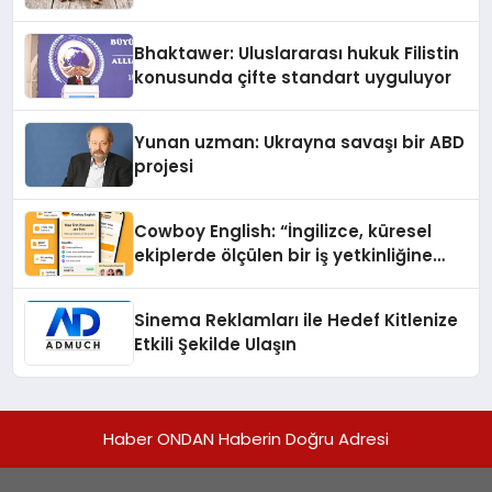
Kedi Mamasının İyi Sindirildiğini
Ortaya Koydu
Bhaktawer: Uluslararası hukuk Filistin
konusunda çifte standart uyguluyor
Yunan uzman: Ukrayna savaşı bir ABD
projesi
Cowboy English: “İngilizce, küresel
ekiplerde ölçülen bir iş yetkinliğine
dönüşüyor”
Sinema Reklamları ile Hedef Kitlenize
Etkili Şekilde Ulaşın
Haber ONDAN Haberin Doğru Adresi