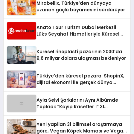
Mirabellix, Türkiye’den dünyaya
uzanan güçlü büyümesini sürdürüyor
Anato Tour Turizm Dubai Merkezli
Lüks Seyahat Hizmetleriyle Küresel
Turizmde Öne Çıkıyor
Küresel rinoplasti pazarının 2030’da
9,6 milyar dolara ulaşması bekleniyor
Türkiye’den küresel pazara: ShopinX,
dijital ekonomi ile gerçek dünya
alışverişini bir araya getirmeyi
hedefliyor
Ayla Selvi Şarkılarını Aynı Albümde
Topladı: “Kayıp Kasetler 1” 31
Temmuz’da Yayında
Yeni yapilan 31 bilimsel araştırmaya
göre, Vegan Köpek Maması ve Vegan