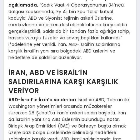
açıklamada,
“Sadık Vaat 4 Operasyonunun 34’ncü
dalgası kapsamında, ‘Ey Ali bin Ebu Talib’ kutsal
koduyla, ABD ve Siyonist rejimin askeri üslerine,
merkezlerine ve askeri destek noktalarına karşı saldırı
gerçekleştirildi. Saldırıda bir tondan fazla ağırlığa sahip,
hassas vuruşlu füzeler ve savaş başlıkları kullanıldı.”
ifadelerine yer verildi. İran, ABD-İsrail’in saldırılarına
karşılık İsrail’in yanı sıra bölgedeki ABD üslerini ve
hedeflere de saldırılar düzenliyor.
İRAN, ABD VE İSRAİL’İN
SALDIRILARINA KARŞI KARŞILIK
VERİYOR
ABD-İsrail’in İran’a saldırıları
İsrail ve ABD, Tahran ile
Washington yönetimleri arasında müzakereler
sürerken 28 Şubat’ta İran’a askeri saldırı başlattı. İran
da İsrail’in yanı sıra ABD üslerinin bulunduğu Katar,
Birleşik Arap Emirlikleri (BAE) ve Bahreyn başta olmak
üzere bazı bölge ülkelerinde belirlediği hedeflere
saldırılarla karşılık verdi. ABD-İsrail saldırılarında, İran