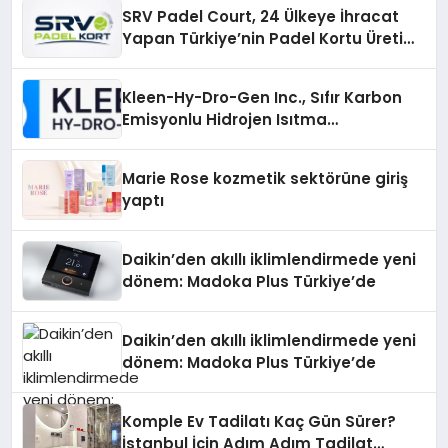
SRV Padel Court, 24 Ülkeye İhracat
Yapan Türkiye’nin Padel Kortu Üretim
Gücü
Kleen-Hy-Dro-Gen Inc., Sıfır Karbon
Emisyonlu Hidrojen Isıtma
Teknolojisinde ISO ve TSSA
Düzenleyici Onaylarını Aldı
Marie Rose kozmetik sektörüne giriş
yaptı
Daikin’den akıllı iklimlendirmede yeni
dönem: Madoka Plus Türkiye’de
Daikin’den akıllı iklimlendirmede yeni
dönem: Madoka Plus Türkiye’de
Komple Ev Tadilatı Kaç Gün Sürer?
İstanbul İçin Adım Adım Tadilat