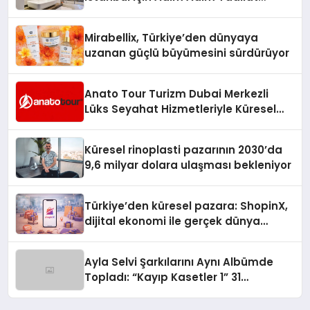
Süreci Rehberi
Mirabellix, Türkiye’den dünyaya
uzanan güçlü büyümesini sürdürüyor
Anato Tour Turizm Dubai Merkezli
Lüks Seyahat Hizmetleriyle Küresel
Turizmde Öne Çıkıyor
Küresel rinoplasti pazarının 2030’da
9,6 milyar dolara ulaşması bekleniyor
Türkiye’den küresel pazara: ShopinX,
dijital ekonomi ile gerçek dünya
alışverişini bir araya getirmeyi
hedefliyor
Ayla Selvi Şarkılarını Aynı Albümde
Topladı: “Kayıp Kasetler 1” 31
Temmuz’da Yayında