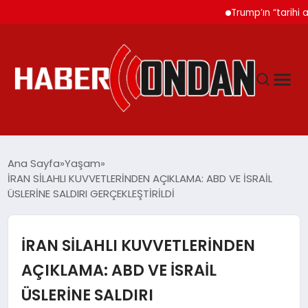
Trump’ın “tarihi anla
GÜNDEM
Ana Sayfa
Yaşam
İRAN SİLAHLI KUVVETLERİNDEN AÇIKLAMA: ABD VE İSRAİL
ÜSLERİNE SALDIRI GERÇEKLEŞTİRİLDİ
SIYASET
DÜNYA
İRAN SİLAHLI KUVVETLERİNDEN
AÇIKLAMA: ABD VE İSRAİL
EKONOMI
ÜSLERİNE SALDIRI