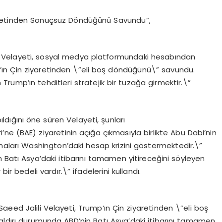
Ziyaretinden Sonuçsuz Döndüğünü Savundu”,
lili Velayeti, sosyal medya platformundaki hesabından
ın Çin ziyaretinden \”eli boş döndüğünü\” savundu.
n Trump’ın tehditleri stratejik bir tuzağa girmektir.\”
dığını öne süren Velayeti, şunları
i’ne (BAE) ziyaretinin açığa çıkmasıyla birlikte Abu Dabi’nin
rmaları Washington’daki hesap krizini göstermektedir.\”
in Batı Asya’daki itibarını tamamen yitireceğini söyleyen
bir bedeli vardır.\” ifadelerini kullandı.
 Saeed Jalili Velayeti, Trump’ın Çin ziyaretinden \”eli boş
saldırı durumunda ABD’nin Batı Asya’daki itibarını tamamen