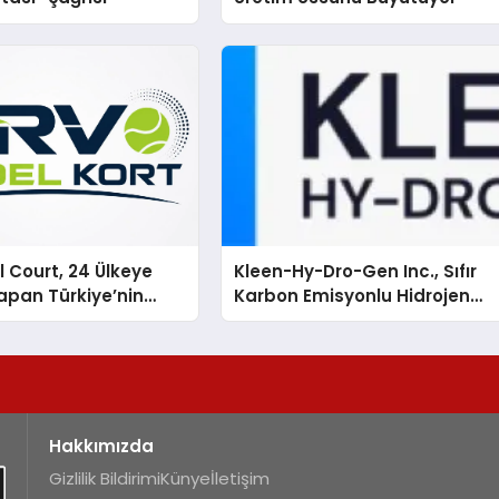
 Court, 24 Ülkeye
Kleen-Hy-Dro-Gen Inc., Sıfır
apan Türkiye’nin
Karbon Emisyonlu Hidrojen
rtu Üretim Gücü
Isıtma Teknolojisinde ISO ve
TSSA Düzenleyici Onaylarını
Aldı
Hakkımızda
Gizlilik Bildirimi
Künye
İletişim