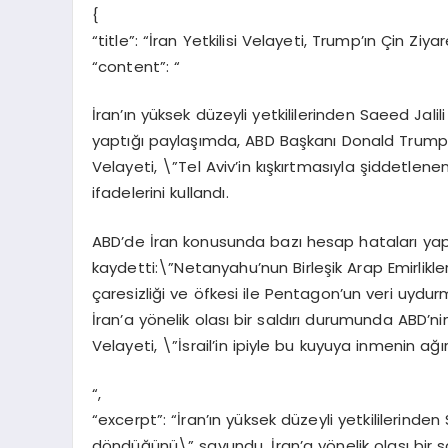
{
“title”: “İran Yetkilisi Velayeti, Trump’ın Çin 
“content”: “
İran’ın yüksek düzeyli yetkililerinden Saeed Ja
yaptığı paylaşımda, ABD Başkanı Donald Trump’
Velayeti, \”Tel Aviv’in kışkırtmasıyla şiddetlene
ifadelerini kullandı.
ABD’de İran konusunda bazı hesap hataları yapıl
kaydetti:\”Netanyahu’nun Birleşik Arap Emirlikler
çaresizliği ve öfkesi ile Pentagon’un veri uydu
İran’a yönelik olası bir saldırı durumunda ABD’n
Velayeti, \”İsrail’in ipiyle bu kuyuya inmenin ağır 
“,
“excerpt”: “İran’ın yüksek düzeyli yetkililerinden
döndüğünü\” savundu. İran’a yönelik olası bir 