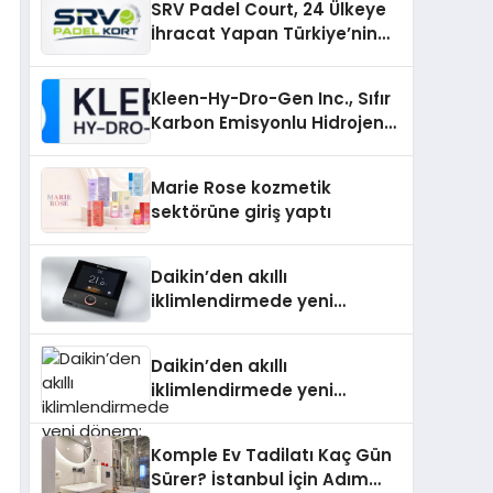
SRV Padel Court, 24 Ülkeye
İhracat Yapan Türkiye’nin
Padel Kortu Üretim Gücü
Kleen-Hy-Dro-Gen Inc., Sıfır
Karbon Emisyonlu Hidrojen
Isıtma Teknolojisinde ISO ve
TSSA Düzenleyici Onaylarını
Marie Rose kozmetik
Aldı
sektörüne giriş yaptı
Daikin’den akıllı
iklimlendirmede yeni
dönem: Madoka Plus
Türkiye’de
Daikin’den akıllı
iklimlendirmede yeni
dönem: Madoka Plus
Türkiye’de
Komple Ev Tadilatı Kaç Gün
Sürer? İstanbul İçin Adım