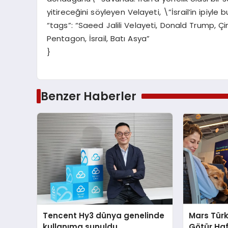
yitireceğini söyleyen Velayeti, \”İsrail’in ipiyle 
“tags”: “Saeed Jalili Velayeti, Donald Trump, Çin
Pentagon, İsrail, Batı Asya”
}
Benzer Haberler
Tencent Hy3 dünya genelinde
Mars Türk
kullanıma sunuldu
Götür Haf