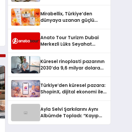
Adım Tadilat Süreci Rehberi
Mirabellix, Türkiye’den
dünyaya uzanan güçlü
büyümesini sürdürüyor
Anato Tour Turizm Dubai
Merkezli Lüks Seyahat
Hizmetleriyle Küresel
Turizmde Öne Çıkıyor
Küresel rinoplasti pazarının
2030’da 9,6 milyar dolara
ulaşması bekleniyor
Türkiye’den küresel pazara:
ShopinX, dijital ekonomi ile
gerçek dünya alışverişini bir
araya getirmeyi hedefliyor
Ayla Selvi Şarkılarını Aynı
Albümde Topladı: “Kayıp
Kasetler 1” 31 Temmuz’da
Yayında