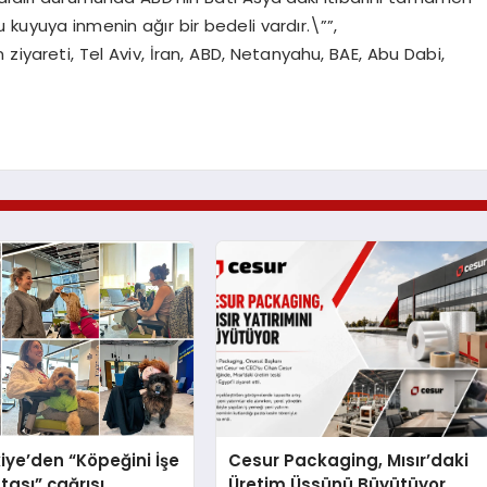
bu kuyuya inmenin ağır bir bedeli vardır.\””,
 ziyareti, Tel Aviv, İran, ABD, Netanyahu, BAE, Abu Dabi,
iye’den “Köpeğini İşe
Cesur Packaging, Mısır’daki
tası” çağrısı
Üretim Üssünü Büyütüyor