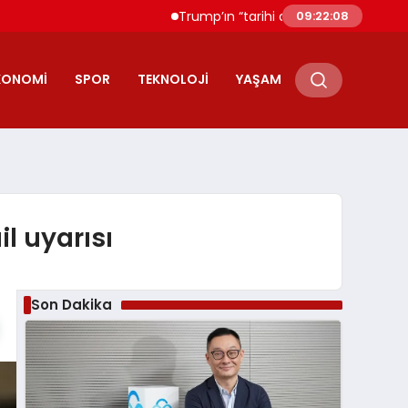
Trump’ın “tarihi anlaşma” duyurusuna Filis
09:22:09
KONOMI
SPOR
TEKNOLOJI
YAŞAM
l uyarısı
Son Dakika