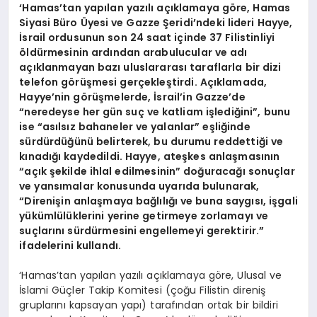
‘Hamas’tan yapılan yazılı açıklamaya göre, Hamas
Siyasi Büro Üyesi ve Gazze Şeridi’ndeki lideri Hayye,
İsrail ordusunun son 24 saat içinde 37 Filistinliyi
öldürmesinin ardından arabulucular ve adı
açıklanmayan bazı uluslararası taraflarla bir dizi
telefon görüşmesi gerçekleştirdi. Açıklamada,
Hayye’nin görüşmelerde, İsrail’in Gazze’de
“neredeyse her gün suç ve katliam işlediğini”, bunu
ise “asılsız bahaneler ve yalanlar” eşliğinde
sürdürdüğünü belirterek, bu durumu reddettiği ve
kınadığı kaydedildi. Hayye, ateşkes anlaşmasının
“açık şekilde ihlal edilmesinin” doğuracağı sonuçlar
ve yansımalar konusunda uyarıda bulunarak,
“Direnişin anlaşmaya bağlılığı ve buna saygısı, işgali
yükümlülüklerini yerine getirmeye zorlamayı ve
suçlarını sürdürmesini engellemeyi gerektirir.”
ifadelerini kullandı.
‘Hamas’tan yapılan yazılı açıklamaya göre, Ulusal ve
İslami Güçler Takip Komitesi (çoğu Filistin direniş
gruplarını kapsayan yapı) tarafından ortak bir bildiri