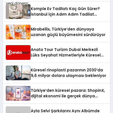
Komple Ev Tadilatı Kaç Gün Sürer?
İstanbul İçin Adım Adım Tadilat
Süreci Rehberi
Mirabellix, Türkiye’den dünyaya
uzanan güçlü büyümesini sürdürüyor
Anato Tour Turizm Dubai Merkezli
Lüks Seyahat Hizmetleriyle Küresel
Turizmde Öne Çıkıyor
Küresel rinoplasti pazarının 2030’da
9,6 milyar dolara ulaşması bekleniyor
Türkiye’den küresel pazara: ShopinX,
dijital ekonomi ile gerçek dünya
alışverişini bir araya getirmeyi
hedefliyor
Ayla Selvi Şarkılarını Aynı Albümde