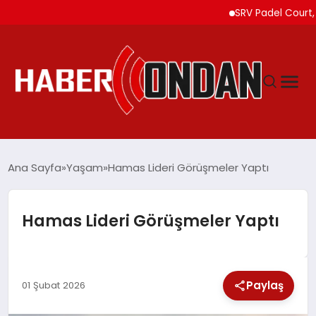
SRV Padel Court, 24 Ü
GÜNDEM
Ana Sayfa
Yaşam
Hamas Lideri Görüşmeler Yaptı
SIYASET
Hamas Lideri Görüşmeler Yaptı
DÜNYA
Paylaş
EKONOMI
01 Şubat 2026