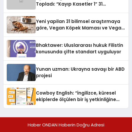
Topladı: “Kayıp Kasetler 1” 31
Temmuz’da Yayında
Yeni yapilan 31 bilimsel araştırmaya
göre, Vegan Köpek Maması ve Vegan
Kedi Mamasının İyi Sindirildiğini
Ortaya Koydu
Bhaktawer: Uluslararası hukuk Filistin
konusunda çifte standart uyguluyor
Yunan uzman: Ukrayna savaşı bir ABD
projesi
Cowboy English: “İngilizce, küresel
ekiplerde ölçülen bir iş yetkinliğine
dönüşüyor”
Haber ONDAN Haberin Doğru Adresi