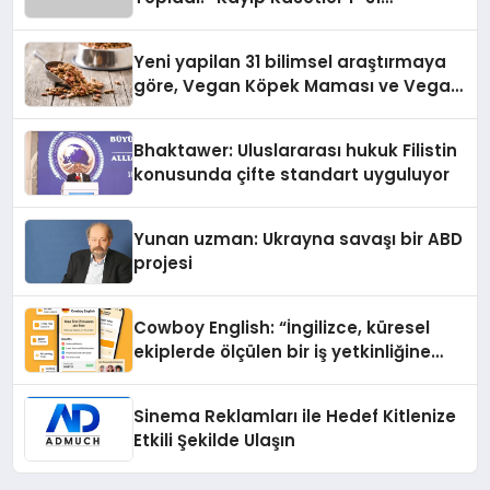
Temmuz’da Yayında
Yeni yapilan 31 bilimsel araştırmaya
göre, Vegan Köpek Maması ve Vegan
Kedi Mamasının İyi Sindirildiğini
Ortaya Koydu
Bhaktawer: Uluslararası hukuk Filistin
konusunda çifte standart uyguluyor
Yunan uzman: Ukrayna savaşı bir ABD
projesi
Cowboy English: “İngilizce, küresel
ekiplerde ölçülen bir iş yetkinliğine
dönüşüyor”
Sinema Reklamları ile Hedef Kitlenize
Etkili Şekilde Ulaşın