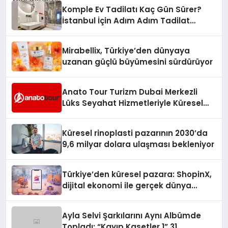
Komple Ev Tadilatı Kaç Gün Sürer?
İstanbul İçin Adım Adım Tadilat
Süreci Rehberi
Mirabellix, Türkiye’den dünyaya
uzanan güçlü büyümesini sürdürüyor
Anato Tour Turizm Dubai Merkezli
Lüks Seyahat Hizmetleriyle Küresel
Turizmde Öne Çıkıyor
Küresel rinoplasti pazarının 2030’da
9,6 milyar dolara ulaşması bekleniyor
Türkiye’den küresel pazara: ShopinX,
dijital ekonomi ile gerçek dünya
alışverişini bir araya getirmeyi
hedefliyor
Ayla Selvi Şarkılarını Aynı Albümde
Topladı: “Kayıp Kasetler 1” 31