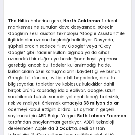
The Hill
‘in haberine göre,
North California
federal
mahkemesine sunulan dava dosyasında, sürecin
Google’ın sesli asistan teknolojisi “Google Assistant” ile
ilgili iddialar üzerine başladığı belirtiliyor. Dosyada,
şüpheli aracın sadece “Hey Google” veya “Okay
Google” gibi ifadeler kullanıldığında ya da cihaz
üzerindeki bir düğmeye basıldığında kayıt yapması
gerektiği ancak bu ifadeler kullanılmadığı halde,
kullanıcıların özel konuşmalarını kaydettiği ve bunun
Google telefonları, ev tipi akıllı hoparlörler, dizüstü
bilgisayarlar, tabletler ve kablosuz kulaklıklar dahil
birçok ürünü kapsadığı iddia ediliyor. Google, uzun
sürebilecek hukuki sürecin yol açabileceği belirsizlik,
risk ve maliyeti önlemek amacıyla
68 milyon dolar
ödemeyi kabul ettiğini bildirdi. Uzlaşmanın geçerli
sayılması için ABD Bölge Yargıcı
Beth Labson Freeman
tarafından onaylanması gerekiyor. ABD’li teknoloji
devlerinden Apple da
3 Ocak
‘ta, sesli asistan
teknolojisi “Siri”nin kullanıcıların gizliliğini ihlal ettiği