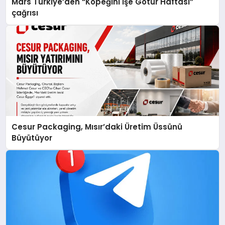
Mars Türkiye’den “Köpeğini İşe Götür Haftası”
çağrısı
Cesur Packaging, Mısır’daki Üretim Üssünü
Büyütüyor