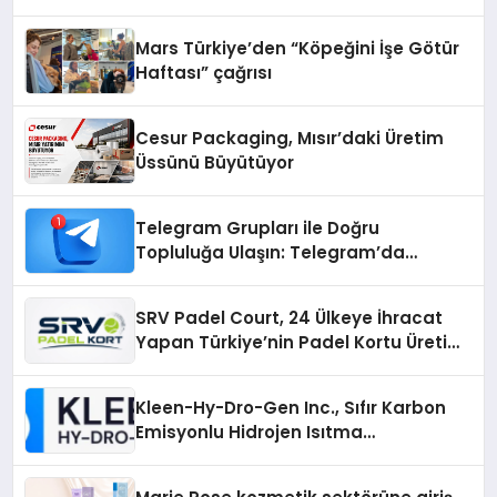
Mars Türkiye’den “Köpeğini İşe Götür
Haftası” çağrısı
Cesur Packaging, Mısır’daki Üretim
Üssünü Büyütüyor
Telegram Grupları ile Doğru
Topluluğa Ulaşın: Telegram’da
Aradığınız Topluluğa Daha Hızlı Ulaşın
SRV Padel Court, 24 Ülkeye İhracat
Yapan Türkiye’nin Padel Kortu Üretim
Gücü
Kleen-Hy-Dro-Gen Inc., Sıfır Karbon
Emisyonlu Hidrojen Isıtma
Teknolojisinde ISO ve TSSA
Düzenleyici Onaylarını Aldı