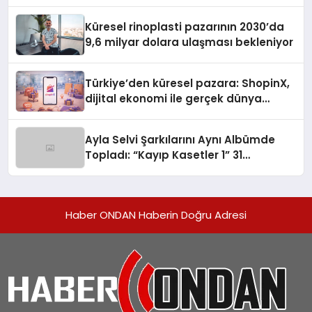
Turizmde Öne Çıkıyor
Küresel rinoplasti pazarının 2030’da
9,6 milyar dolara ulaşması bekleniyor
Türkiye’den küresel pazara: ShopinX,
dijital ekonomi ile gerçek dünya
alışverişini bir araya getirmeyi
hedefliyor
Ayla Selvi Şarkılarını Aynı Albümde
Topladı: “Kayıp Kasetler 1” 31
Temmuz’da Yayında
Haber ONDAN Haberin Doğru Adresi