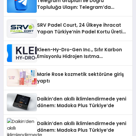
Telegram Grupları ile Doğru
Topluluğa Ulaşın: Telegram’da
Aradığınız Topluluğa Daha Hızlı Ulaşın
SRV Padel Court, 24 Ülkeye İhracat
Yapan Türkiye’nin Padel Kortu Üretim
Gücü
Kleen-Hy-Dro-Gen Inc., Sıfır Karbon
Emisyonlu Hidrojen Isıtma
Teknolojisinde ISO ve TSSA
Düzenleyici Onaylarını Aldı
Marie Rose kozmetik sektörüne giriş
yaptı
Daikin’den akıllı iklimlendirmede yeni
dönem: Madoka Plus Türkiye’de
Daikin’den akıllı iklimlendirmede yeni
dönem: Madoka Plus Türkiye’de