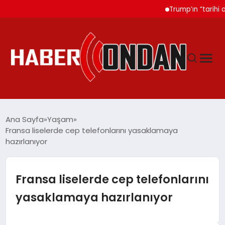
Trump’ın “tarihi anla
GÜNDEM
Ana Sayfa
Yaşam
Fransa liselerde cep telefonlarını yasaklamaya
hazırlanıyor
SIYASET
DÜNYA
Fransa liselerde cep telefonlarını
yasaklamaya hazırlanıyor
EKONOMI