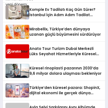
Komple Ev Tadilatı Kaç Gün Sürer?
İstanbul İçin Adım Adım Tadilat
Süreci Rehberi
Mirabellix, Türkiye’den dünyaya
uzanan güçlü büyümesini sürdürüyor
Anato Tour Turizm Dubai Merkezli
Lüks Seyahat Hizmetleriyle Küresel
Turizmde Öne Çıkıyor
Küresel rinoplasti pazarının 2030’da
9,6 milyar dolara ulaşması bekleniyor
Türkiye’den küresel pazara: ShopinX,
dijital ekonomi ile gerçek dünya
alışverişini bir araya getirmeyi
hedefliyor
Ayla Selvi Şarkılarını Aynı Albümde