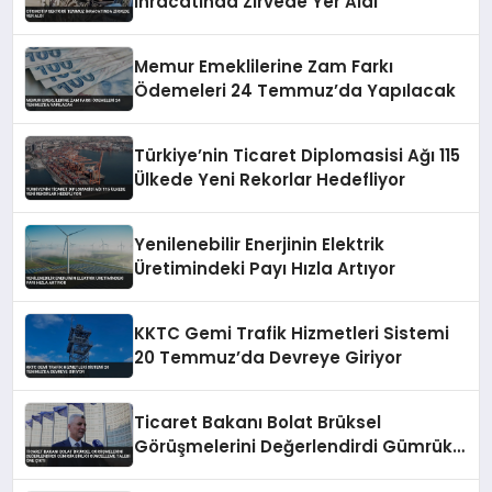
İhracatında Zirvede Yer Aldı
Memur Emeklilerine Zam Farkı
Ödemeleri 24 Temmuz’da Yapılacak
Türkiye’nin Ticaret Diplomasisi Ağı 115
Ülkede Yeni Rekorlar Hedefliyor
Yenilenebilir Enerjinin Elektrik
Üretimindeki Payı Hızla Artıyor
KKTC Gemi Trafik Hizmetleri Sistemi
20 Temmuz’da Devreye Giriyor
Ticaret Bakanı Bolat Brüksel
Görüşmelerini Değerlendirdi Gümrük
Birliği Güncelleme Talebi Öne Çıktı