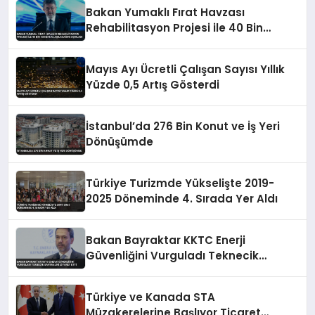
Bakan Yumaklı Fırat Havzası
Rehabilitasyon Projesi ile 40 Bin
Haneye Ulaşılacağını Açıkladı
Mayıs Ayı Ücretli Çalışan Sayısı Yıllık
Yüzde 0,5 Artış Gösterdi
İstanbul’da 276 Bin Konut ve İş Yeri
Dönüşümde
Türkiye Turizmde Yükselişte 2019-
2025 Döneminde 4. Sırada Yer Aldı
Bakan Bayraktar KKTC Enerji
Güvenliğini Vurguladı Teknecik
Santralini Ziyaret Etti
Türkiye ve Kanada STA
Müzakerelerine Başlıyor Ticaret