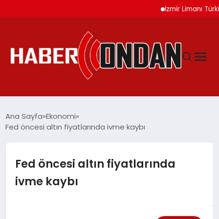
İzmir Limanı Türkiye Va
GÜNDEM
Ana Sayfa
Ekonomi
Fed öncesi altın fiyatlarında ivme kaybı
SIYASET
Fed öncesi altın fiyatlarında
DÜNYA
ivme kaybı
EKONOMI