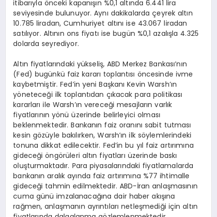
itibarıyla önceki kapanışın %0,1 altında 6.441 lira
seviyesinde bulunuyor. Aynı dakikalarda çeyrek altın
10.785 liradan, Cumhuriyet altını ise 43.067 liradan
satılıyor. Altının ons fiyatı ise bugün %0,1 azalışla 4.325
dolarda seyrediyor.
Altın fiyatlarındaki yükseliş, ABD Merkez Bankası’nın
(Fed) bugünkü faiz kararı toplantısı öncesinde ivme
kaybetmiştir. Fed’in yeni Başkanı Kevin Warsh’ın
yöneteceği ilk toplantıdan çıkacak para politikası
kararları ile Warsh’ın vereceği mesajların varlık
fiyatlarının yönü üzerinde belirleyici olması
beklenmektedir. Bankanın faiz oranını sabit tutması
kesin gözüyle bakılırken, Warsh’ın ilk söylemlerindeki
tonuna dikkat edilecektir. Fed’in bu yıl faiz artırımına
gideceği öngörüleri altın fiyatları üzerinde baskı
oluşturmaktadır. Para piyasalarındaki fiyatlamalarda
bankanın aralık ayında faiz artırımına %77 ihtimalle
gideceği tahmin edilmektedir. ABD-İran anlaşmasının
cuma günü imzalanacağına dair haber akışına
rağmen, anlaşmanın ayrıntıları netleşmediği için altın
fiyatlarında dalgalanma gözlemlenmektedir.