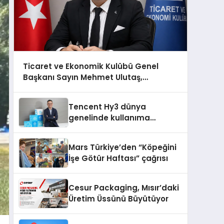
Ticaret ve Ekonomik Kulübü Genel
Başkanı Sayın Mehmet Ulutaş,
ekonomiye dair yaptığı açıklamada
şunları kaydetti:
Tencent Hy3 dünya
genelinde kullanıma
sunuldu
Mars Türkiye’den “Köpeğini
İşe Götür Haftası” çağrısı
Cesur Packaging, Mısır’daki
Üretim Üssünü Büyütüyor