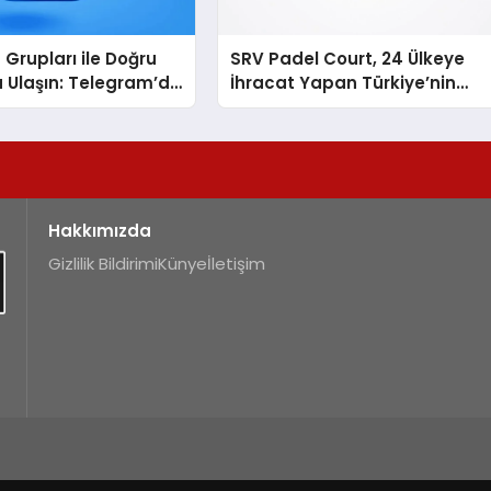
Grupları ile Doğru
SRV Padel Court, 24 Ülkeye
 Ulaşın: Telegram’da
İhracat Yapan Türkiye’nin
z Topluluğa Daha
Padel Kortu Üretim Gücü
n
Hakkımızda
Gizlilik Bildirimi
Künye
İletişim