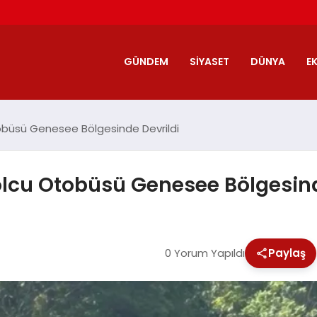
GÜNDEM
SIYASET
DÜNYA
E
tobüsü Genesee Bölgesinde Devrildi
Yolcu Otobüsü Genesee Bölgesind
0 Yorum Yapıldı
Paylaş