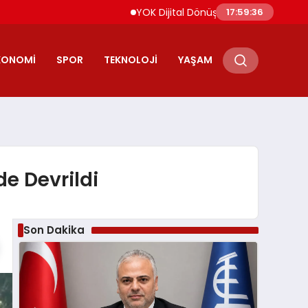
YOK Dijital Dönüşüm İçin Bilişim Uzmanları Y
17:59:37
KONOMI
SPOR
TEKNOLOJI
YAŞAM
e Devrildi
Son Dakika