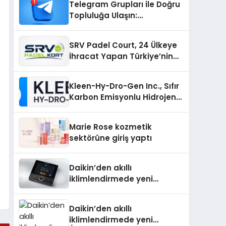
Telegram Grupları ile Doğru
Topluluğa Ulaşın:
Telegram’da Aradığınız
Topluluğa Daha Hızlı Ulaşın
SRV Padel Court, 24 Ülkeye
İhracat Yapan Türkiye’nin
Padel Kortu Üretim Gücü
Kleen-Hy-Dro-Gen Inc., Sıfır
Karbon Emisyonlu Hidrojen
Isıtma Teknolojisinde ISO ve
TSSA Düzenleyici Onaylarını
Marie Rose kozmetik
Aldı
sektörüne giriş yaptı
Daikin’den akıllı
iklimlendirmede yeni
dönem: Madoka Plus
Türkiye’de
Daikin’den akıllı
iklimlendirmede yeni