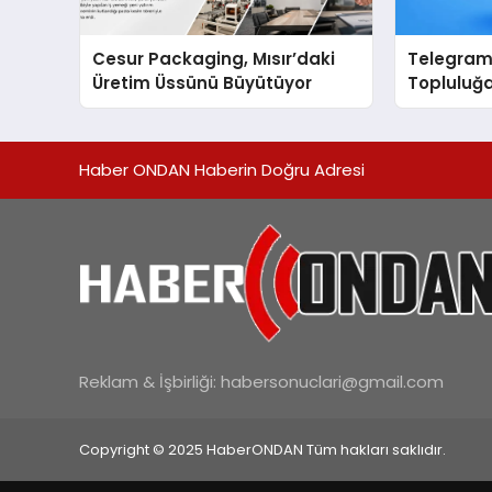
Cesur Packaging, Mısır’daki
Telegram 
Üretim Üssünü Büyütüyor
Topluluğa
Aradığını
Hızlı Ulaşı
Haber ONDAN Haberin Doğru Adresi
Reklam & İşbirliği:
habersonuclari@gmail.com
Copyright © 2025 HaberONDAN Tüm hakları saklıdır.