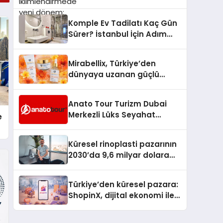
dönem: Madoka Plus
Türkiye’de
Komple Ev Tadilatı Kaç Gün
Sürer? İstanbul İçin Adım
Adım Tadilat Süreci Rehberi
Mirabellix, Türkiye’den
dünyaya uzanan güçlü
büyümesini sürdürüyor
Anato Tour Turizm Dubai
Merkezli Lüks Seyahat
e
Hizmetleriyle Küresel
Turizmde Öne Çıkıyor
Küresel rinoplasti pazarının
2030’da 9,6 milyar dolara
ulaşması bekleniyor
Türkiye’den küresel pazara:
ShopinX, dijital ekonomi ile
gerçek dünya alışverişini bir
araya getirmeyi hedefliyor