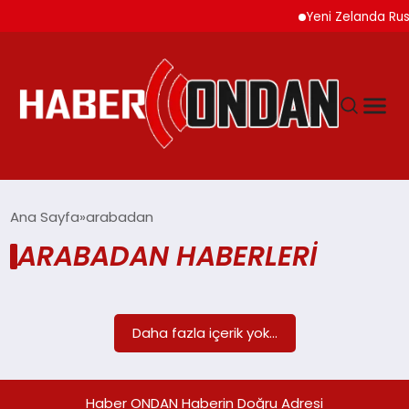
Yeni Zelanda Rusy
GÜNDEM
Ana Sayfa
arabadan
ARABADAN HABERLERI
SIYASET
DÜNYA
Daha fazla içerik yok...
EKONOMI
Haber ONDAN Haberin Doğru Adresi