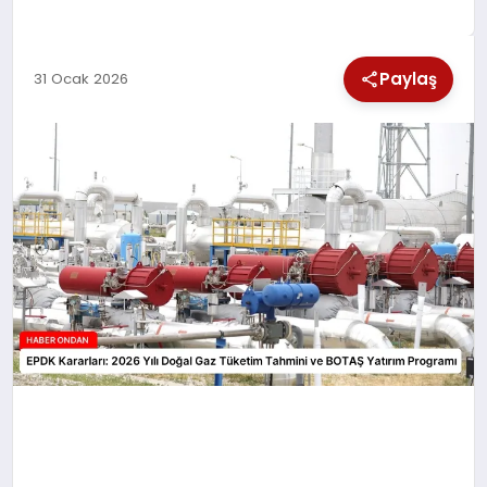
SPOR
Paylaş
31 Ocak 2026
TEKNOLOJI
YAŞAM