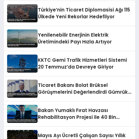
Türkiye’nin Ticaret Diplomasisi Ağı 115
Ülkede Yeni Rekorlar Hedefliyor
Yenilenebilir Enerjinin Elektrik
Üretimindeki Payı Hızla Artıyor
KKTC Gemi Trafik Hizmetleri Sistemi
20 Temmuz’da Devreye Giriyor
Ticaret Bakanı Bolat Brüksel
Görüşmelerini Değerlendirdi Gümrük
Birliği Güncelleme Talebi Öne Çıktı
Bakan Yumaklı Fırat Havzası
Rehabilitasyon Projesi ile 40 Bin
Haneye Ulaşılacağını Açıkladı
Mayıs Ayı Ücretli Çalışan Sayısı Yıllık