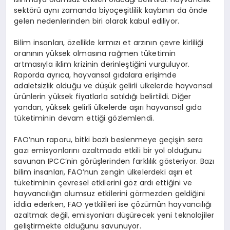
sektörü aynı zamanda biyoçeşitlilik kaybının da önde
gelen nedenlerinden biri olarak kabul ediliyor.
Bilim insanları, özellikle kırmızı et arzının çevre kirliliği
oranının yüksek olmasına rağmen tüketimin
artmasıyla iklim krizinin derinleştiğini vurguluyor.
Raporda ayrıca, hayvansal gıdalara erişimde
adaletsizlik olduğu ve düşük gelirli ülkelerde hayvansal
ürünlerin yüksek fiyatlarla satıldığı belirtildi. Diğer
yandan, yüksek gelirli ülkelerde aşırı hayvansal gıda
tüketiminin devam ettiği gözlemlendi.
FAO’nun raporu, bitki bazlı beslenmeye geçişin sera
gazı emisyonlarını azaltmada etkili bir yol olduğunu
savunan IPCC’nin görüşlerinden farklılık gösteriyor. Bazı
bilim insanları, FAO’nun zengin ülkelerdeki aşırı et
tüketiminin çevresel etkilerini göz ardı ettiğini ve
hayvancılığın olumsuz etkilerini görmezden geldiğini
iddia ederken, FAO yetkilileri ise çözümün hayvancılığı
azaltmak değil, emisyonları düşürecek yeni teknolojiler
geliştirmekte olduğunu savunuyor.