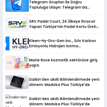
Telegram Grupları ile Doğru
Topluluğa Ulaşın: Telegram’da
Aradığınız Topluluğa Daha Hızlı Ulaşın
SRV Padel Court, 24 Ülkeye İhracat
Yapan Türkiye’nin Padel Kortu Üretim
Gücü
Kleen-Hy-Dro-Gen Inc., Sıfır Karbon
Emisyonlu Hidrojen Isıtma
Teknolojisinde ISO ve TSSA
Düzenleyici Onaylarını Aldı
Marie Rose kozmetik sektörüne giriş
yaptı
Daikin’den akıllı iklimlendirmede yeni
dönem: Madoka Plus Türkiye’de
Daikin’den akıllı iklimlendirmede yeni
dönem: Madoka Plus Türkiye’de