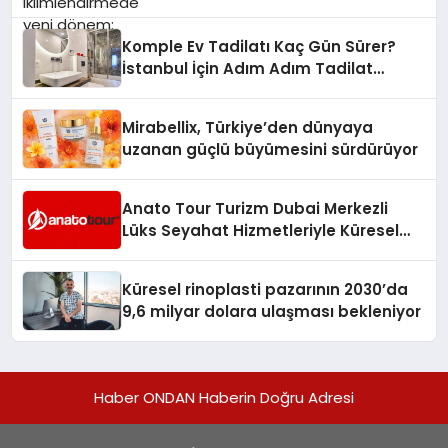
Komple Ev Tadilatı Kaç Gün Sürer?
İstanbul İçin Adım Adım Tadilat
Süreci Rehberi
Mirabellix, Türkiye’den dünyaya
uzanan güçlü büyümesini sürdürüyor
Anato Tour Turizm Dubai Merkezli
Lüks Seyahat Hizmetleriyle Küresel
Turizmde Öne Çıkıyor
Küresel rinoplasti pazarının 2030’da
9,6 milyar dolara ulaşması bekleniyor
Haber ONDAN Haberin Doğru Adresi