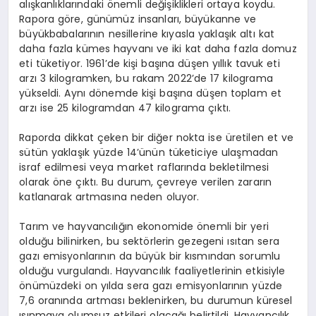
alışkanlıklarındaki önemli değişiklikleri ortaya koydu.
Rapora göre, günümüz insanları, büyükanne ve
büyükbabalarının nesillerine kıyasla yaklaşık altı kat
daha fazla kümes hayvanı ve iki kat daha fazla domuz
eti tüketiyor. 1961’de kişi başına düşen yıllık tavuk eti
arzı 3 kilogramken, bu rakam 2022’de 17 kilograma
yükseldi. Aynı dönemde kişi başına düşen toplam et
arzı ise 25 kilogramdan 47 kilograma çıktı.
Raporda dikkat çeken bir diğer nokta ise üretilen et ve
sütün yaklaşık yüzde 14’ünün tüketiciye ulaşmadan
israf edilmesi veya market raflarında bekletilmesi
olarak öne çıktı. Bu durum, çevreye verilen zararın
katlanarak artmasına neden oluyor.
Tarım ve hayvancılığın ekonomide önemli bir yeri
olduğu bilinirken, bu sektörlerin gezegeni ısıtan sera
gazı emisyonlarının da büyük bir kısmından sorumlu
olduğu vurgulandı. Hayvancılık faaliyetlerinin etkisiyle
önümüzdeki on yılda sera gazı emisyonlarının yüzde
7,6 oranında artması beklenirken, bu durumun küresel
ısınmaya olumsuz etkileri olacağı belirtildi. Hayvancılık