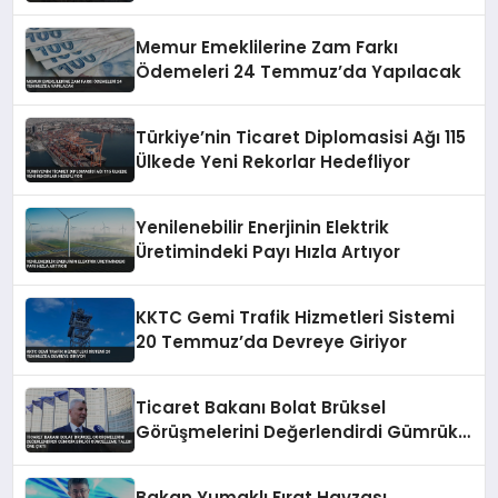
Memur Emeklilerine Zam Farkı
Ödemeleri 24 Temmuz’da Yapılacak
Türkiye’nin Ticaret Diplomasisi Ağı 115
Ülkede Yeni Rekorlar Hedefliyor
Yenilenebilir Enerjinin Elektrik
Üretimindeki Payı Hızla Artıyor
KKTC Gemi Trafik Hizmetleri Sistemi
20 Temmuz’da Devreye Giriyor
Ticaret Bakanı Bolat Brüksel
Görüşmelerini Değerlendirdi Gümrük
Birliği Güncelleme Talebi Öne Çıktı
Bakan Yumaklı Fırat Havzası