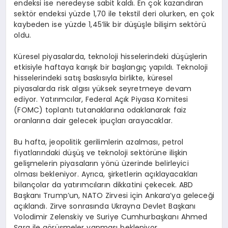
endeksi ise neredeyse sabit kaldı. En çok kazandıran
sektör endeksi yüzde 1,70 ile tekstil deri olurken, en çok
kaybeden ise yüzde 1,45’lik bir düşüşle bilişim sektörü
oldu.
Küresel piyasalarda, teknoloji hisselerindeki düşüşlerin
etkisiyle haftaya karışık bir başlangıç yapıldı. Teknoloji
hisselerindeki satış baskısıyla birlikte, küresel
piyasalarda risk algısı yüksek seyretmeye devam
ediyor. Yatırımcılar, Federal Açık Piyasa Komitesi
(FOMC) toplantı tutanaklarına odaklanarak faiz
oranlarına dair gelecek ipuçları arayacaklar.
Bu hafta, jeopolitik gerilimlerin azalması, petrol
fiyatlarındaki düşüş ve teknoloji sektörüne ilişkin
gelişmelerin piyasaların yönü üzerinde belirleyici
olması bekleniyor. Ayrıca, şirketlerin açıklayacakları
bilançolar da yatırımcıların dikkatini çekecek. ABD
Başkanı Trump’un, NATO Zirvesi için Ankara’ya geleceği
açıklandı. Zirve sonrasında Ukrayna Devlet Başkanı
Volodimir Zelenskiy ve Suriye Cumhurbaşkanı Ahmed
Şara ile görüşmeler yapması bekleniyor.